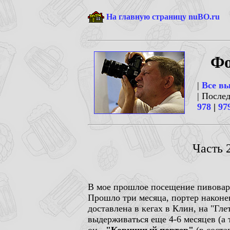
На главную страницу nuBO.ru
Фо
|
Все в
| После
978
|
97
Часть 
В мое прошлое посещение пивова
Прошло три месяца, портер наконец
доставлена в кегах в Клин, на "Глет
выдерживаться еще 4-6 месяцев (а 