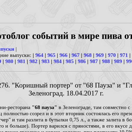
тоблог событий в мире пива о
ыпуски
|
дние выпуски:
|
964
|
965
|
966
|
967
|
968
|
969
|
970
|
971
|
9
|
980
|
981
|
982
|
983
|
984
|
985
|
986
|
987
|
988
|
989
|
99
276. "Коришный портер" от "68 Пауза" и "Гл
Зеленоград. 18.04.2017 г.
рни-ресторана
"68 пауза"
в Зеленограде, там совместно с
 полностью созрел и в этот вторник состоялась его през
чер" и там разлита в бутылки 0,75 л., а также залита в бо
то и больше). Портер варился с пряностями, в его вкусе