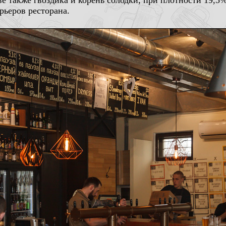
ве также гвоздика и корень солодки, при плотности 19,5%
рьеров ресторана.