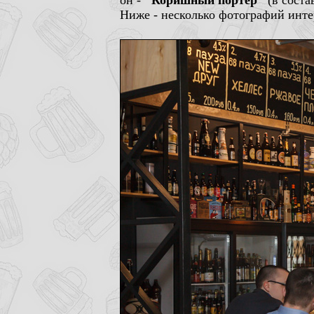
он -
"Коришный портер"
(в соста
Ниже - несколько фотографий инте