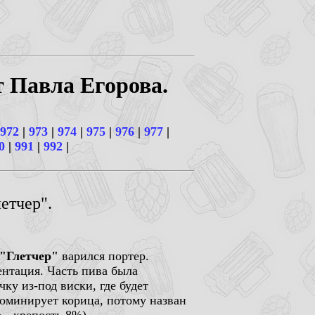
т Павла Егорова.
972
|
973
|
974
|
975
|
976
|
977
|
0
|
991
|
992
|
етчер".
"Глетчер"
варился портер.
ентация. Часть пива была
чку из-под виски, где будет
 доминирует корица, потому назван