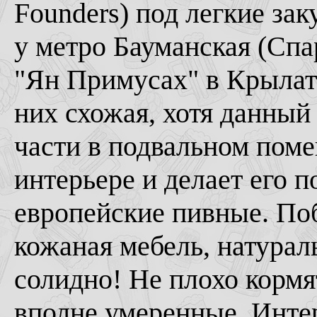
Founders) под легкие за
у метро Бауманская (Спар
"Ян Примусах" в Крылатс
них схожая, хотя данный
части в подвальном поме
интерьере и делает его 
европейские пивные. По
кожаная мебель, натураль
солидно! Не плохо кормя
вполне умеренные. Интер