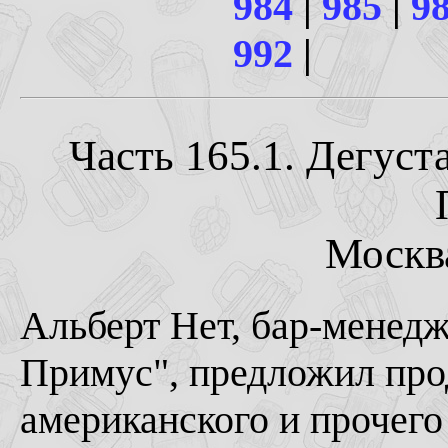
984
|
985
|
9
992
|
Часть 165.1. Дегуст
Москва
Альберт Нет, бар-менедж
Примус", предложил про
американского и прочего