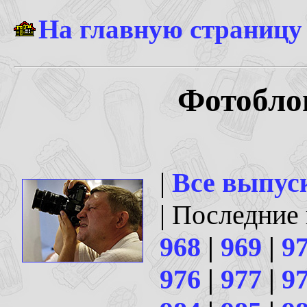
На главную страницу
Фотоблог
|
Все выпус
| Последние
968
|
969
|
9
976
|
977
|
9