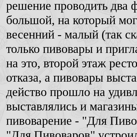
решение проводить два ф
большой, на который мог
весенний - малый (так ск
только пивовары и пригл
на это, второй этаж рест
отказа, а пивовары выста
действо прошло на удив
выставлялись и магазин
пивоварение - "Для Пив
"Для Пивоваров" устроил