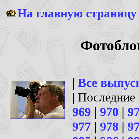
На главную страницу
Фотоблог
|
Все выпус
| Последние
969
|
970
|
9
977
|
978
|
9