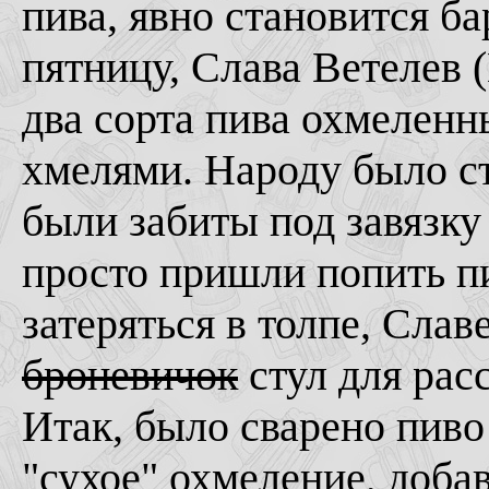
пива, явно становится ба
пятницу, Слава Ветелев 
два сорта пива охмелен
хмелями. Народу было сто
были забиты под завязку
просто пришли попить пи
затеряться в толпе, Слав
броневичок
стул для расс
Итак, было сварено пиво
"сухое" охмеление, доба