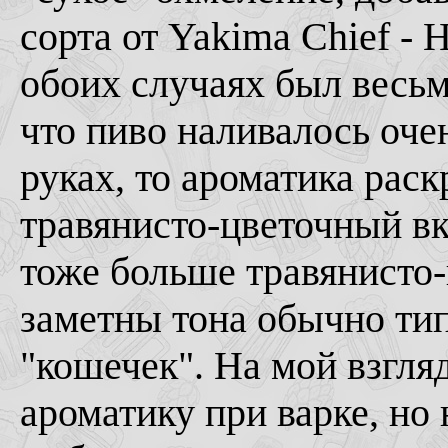
сорта от Yakima Chief -
обоих случаях был весьма
что пиво наливалось оче
руках, то ароматика рас
травянисто-цветочный вк
тоже больше травянисто-
заметны тона обычно ти
"кошечек". На мой взгля
ароматику при варке, но 