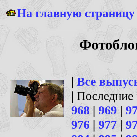
На главную страницу
Фотоблог
|
Все выпус
| Последние
968
|
969
|
9
976
|
977
|
9