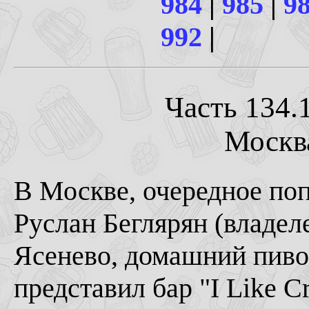
984
|
985
|
9
992
|
Часть 134.1
Москва
В Москве, очередное по
Руслан Беглярян (владел
Ясенево, домашний пиво
представил бар "I Like C