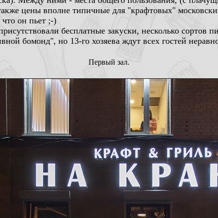
уска). Между ними - места общего пользования, (с плачу
 также цены вполне типичные для "крафтовых" московски
что он пьет ;-)
 присутствовали бесплатные закуски, несколько сортов п
ивной бомонд", но 13-го хозяева ждут всех гостей нерав
Первый зал.