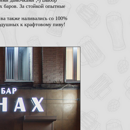
щими дамочками ;-) Выбор
х баров. За стойкой опытные
ива также наливались со 100%
нодушных к крафтовому пиву!