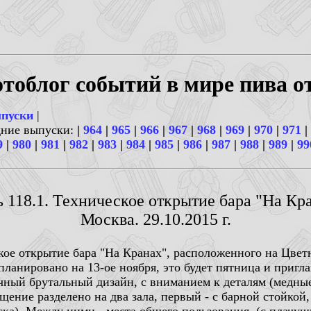
тоблог событий в мире пива о
ыпуски
|
дние выпуски:
|
964
|
965
|
966
|
967
|
968
|
969
|
970
|
971
|
9
|
980
|
981
|
982
|
983
|
984
|
985
|
986
|
987
|
988
|
989
|
99
ь 118.1. Техническое открытие бара "На Кра
Москва. 29.10.2015 г.
ское открытие бара "На Кранах", расположенного на Цветн
планировано на 13-ое ноября, это будет пятница и приг
чный брутальный дизайн, с вниманием к деталям (медные
ение разделено на два зала, первый - с барной стойкой, 