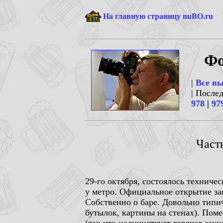
На главную страницу nuBO.ru
Фо
|
Все в
| После
978
|
97
Част
29-го октября, состоялось техниче
у метро. Официальное открытие за
Собственно о баре. Довольно типи
бутылок, картины на стенах). Помещ