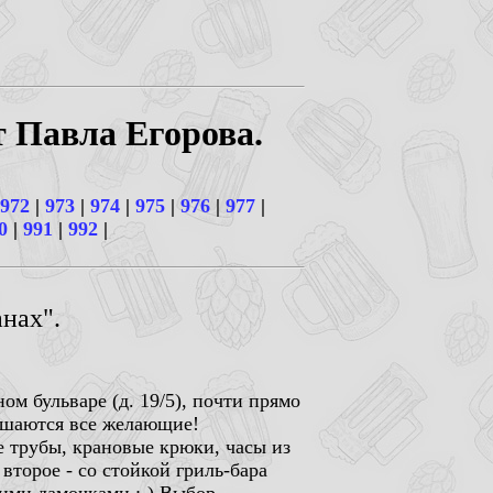
т Павла Егорова.
972
|
973
|
974
|
975
|
976
|
977
|
0
|
991
|
992
|
нах".
ом бульваре (д. 19/5), почти прямо
лашаются все желающие!
 трубы, крановые крюки, часы из
второе - со стойкой гриль-бара