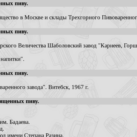
нных пиву.
щество в Москве и склады Трехгорного Пивоваренног
нных пиву.
ского Величества Шаболовский завод "Карнеев, Горшан
 напитки".
нных пиву.
аренного завода". Витебск, 1967 г.
ященных пиву.
им. Бадаева.
д.
од имени Степана Разина.