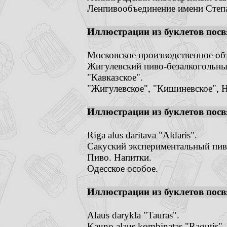
Ленпивообъединение имени Степа
Иллюстрации из буклетов посв
Московское производственное об
Жигулевский пиво-безалкогольны
"Кавказское".
"Жигулевское", "Кишиневское", Н
Иллюстрации из буклетов посв
Riga alus daritava "Aldaris".
Сакуский экспериментальный пив
Пиво. Напитки.
Одесское особое.
Иллюстрации из буклетов посв
Alaus darykla "Tauras".
Kauno alaus kombinatas "Ragutis".