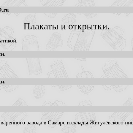
.ru
Плакаты и открытки.
атикой.
и.
и.
аренного завода в Самаре и склады Жигулёвского пив