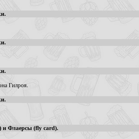
и.
и.
и.
она Гилроя.
и.
 и Флаерсы (fly card).