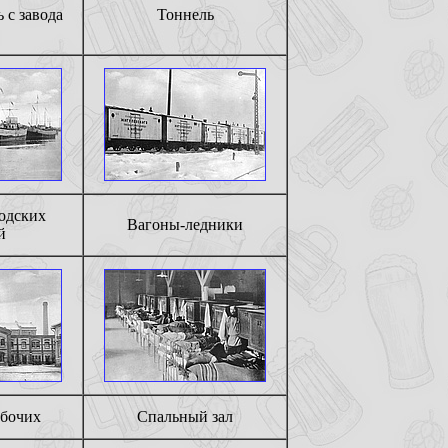
 с завода
Тоннель
водских
Вагоны-ледники
й
абочих
Спальный зал