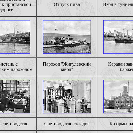
 к пристанской
Отпуск пива
Вход в туннель
дороге
истань с
Пароход "Жигулевский
Караван за
ским пароходом
завод"
барже
 счетоводство
Счетоводство складов
Казармы р