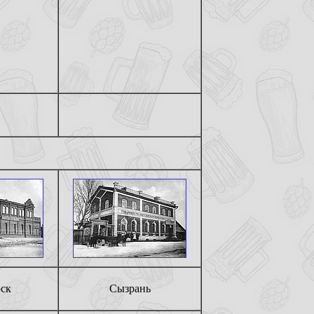
ск
Сызрань