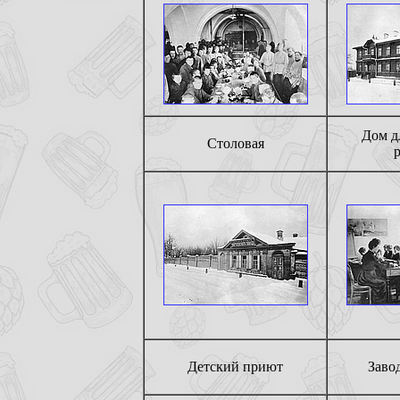
Дом д
Столовая
Детский приют
Заво