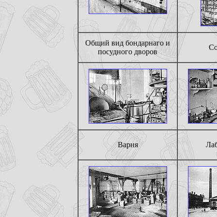
Общий вид бондарнаго и
Со
посудного дворов
Варня
Ла