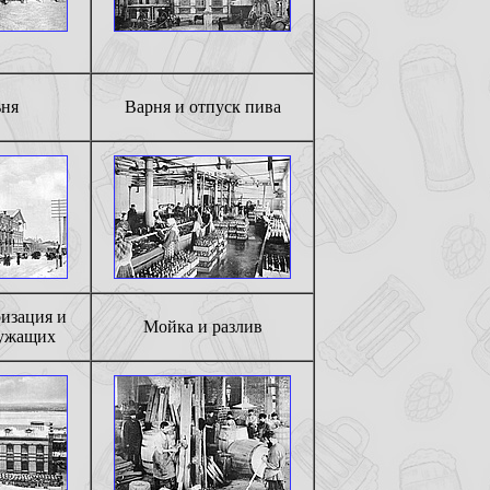
ня
Варня и отпуск пива
изация и
Мойка и разлив
лужащих