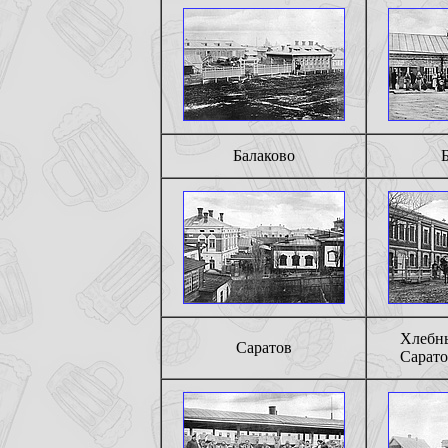
Балаково
Хлебн
Саратов
Сарато