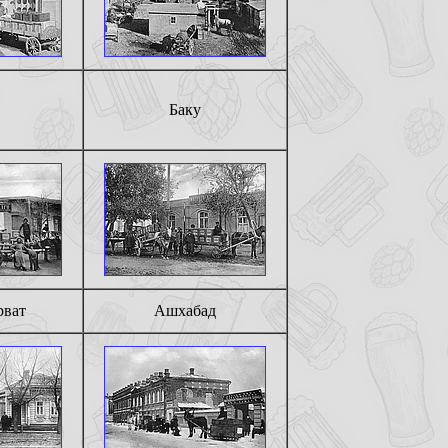
Баку
рват
Ашхабад