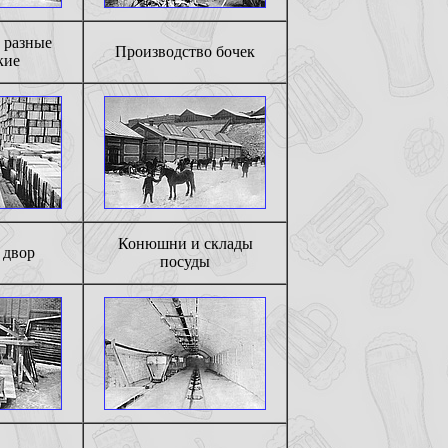
 разные
Производство бочек
кие
Конюшни и склады
 двор
посуды