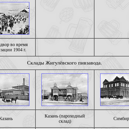
двор во время
зации 1904 г.
С
клады Жигулёвского пивзавода.
Казань (пароходный
Казань
Симбир
склад)