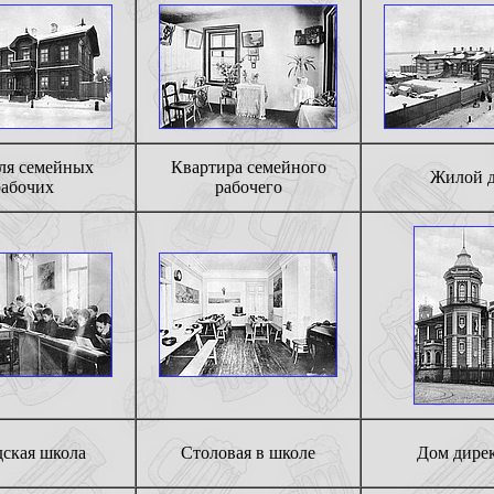
ля семейных
Квартира семейного
Жилой 
рабочих
рабочего
дская школа
Столовая в школе
Дом дире