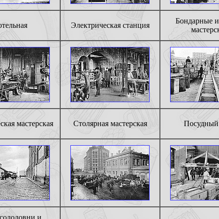
Бондарные и
отельная
Электрическая станция
мастерс
ская мастерская
Столярная мастерская
Посудный
 солодовни и