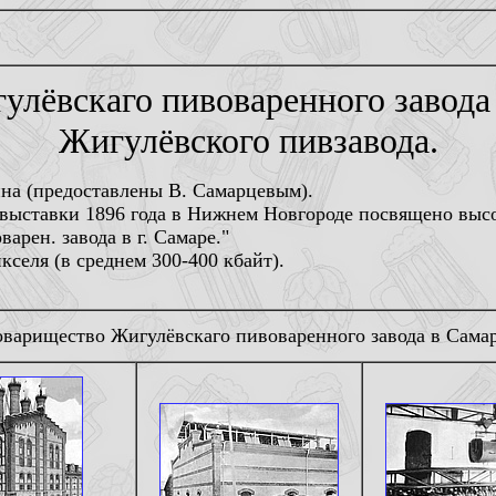
лёвскаго пивоваренного завода
Жигулёвского пивзавода.
ина (предоставлены В. Самарцевым).
 выставки 1896 года в Нижнем Новгороде посвящено вы
рен. завода в г. Самаре."
кселя (в среднем 300-400 кбайт).
оварищество Жигулёвскаго пивоваренного завода в Самар