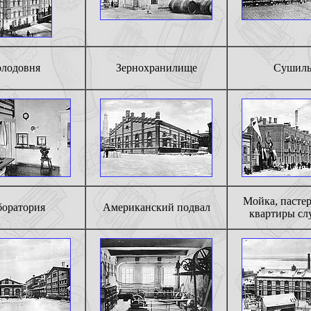
лодовня
Зернохранилище
Сушиль
Мойка, пастер
боратория
Американский подвал
квартиры с