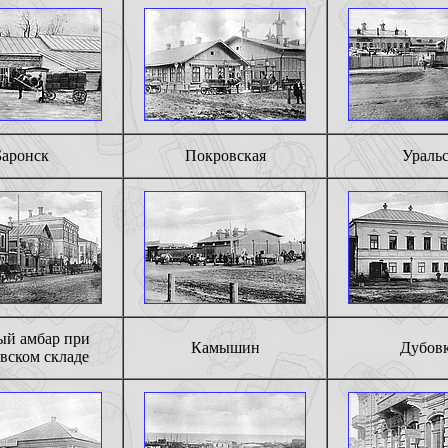
Баронск
Покровская
Ураль
ый амбар при
Камышин
Дубов
вском складе