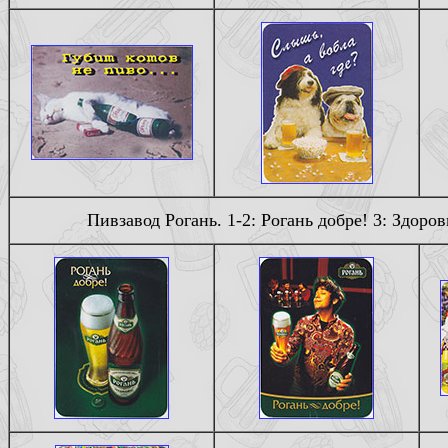
Пивзавод Рогань. 1-2: Рогань добре! 3: Здоровы