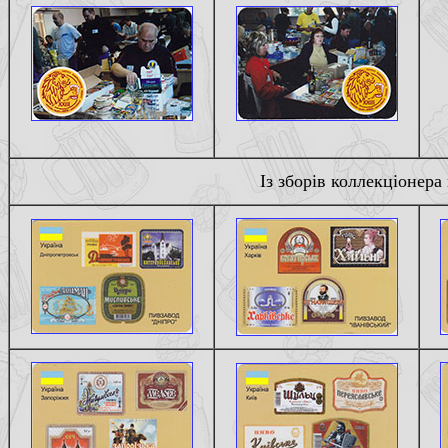
Iз зборiв коллекцiонера