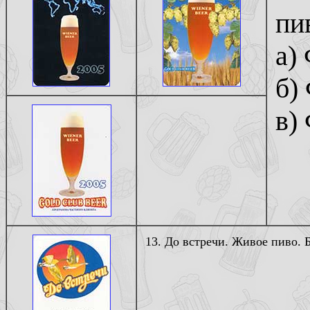
пи
а)
б)
в)
13. До встречи. Живое пиво. Б