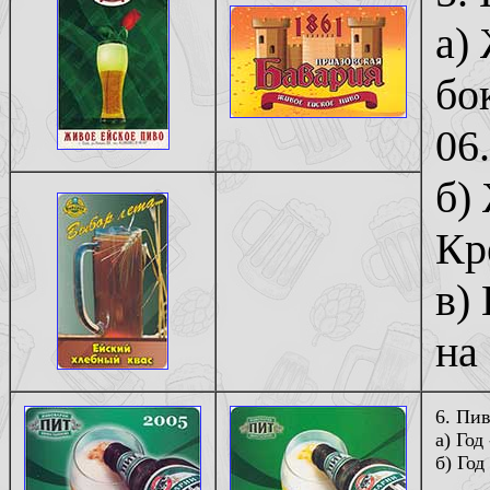
а)
бо
06.
б)
Кр
в)
на 
6. Пи
а) Год
б) Год