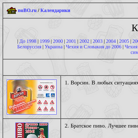
nuBO.ru
/
Календарики
К
|
До 1998
|
1999
|
2000
|
2001
|
2002
|
2003
|
2004
|
2005
|
20
Белоруссия
|
Украина
|
Чехия и Словакия до 2006
|
Чехия
сим
1. Ворсин. В любых ситуациях
2. Братское пиво. Лучшее пив