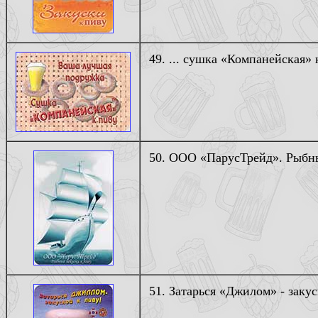
49. ... сушка «Компанейская» к
50. ООО «ПарусТрейд». Рыбны
51. Затарься «Джилом» - закус