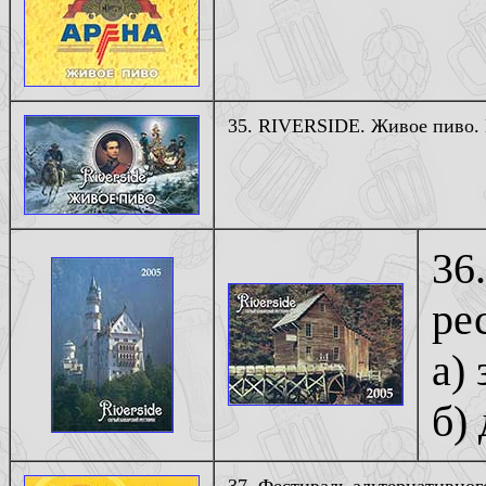
35. RIVERSIDE. Живое пиво.
36
ре
а) 
б)