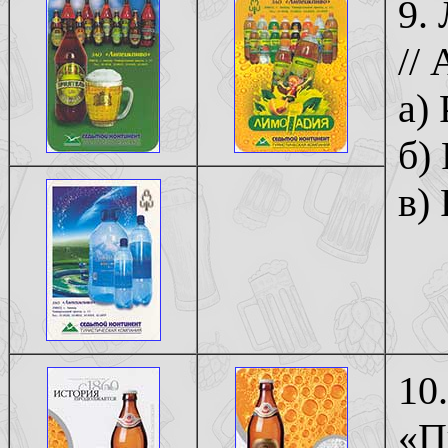
9.
//
а)
б)
в)
10
«П