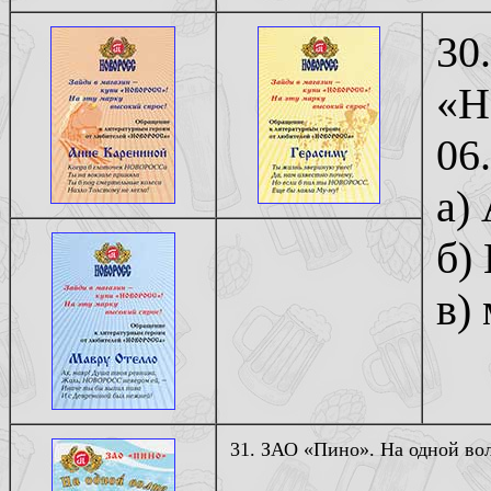
30
«Н
06
а)
б)
в)
31. ЗАО «Пино». На одной вол