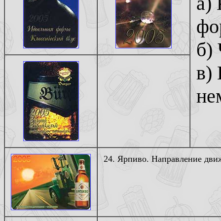
а)
фо
б)
в)
не
24. Ярпиво. Направление движ