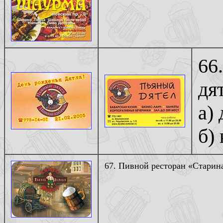
66
дя
а)
б)
67. Пивной ресторан «Старин