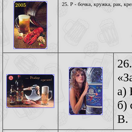
25. Р - бочка, кружка, рак, кре
26
«З
а)
б)
В.