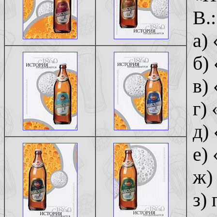
В.:
а)
б)
в)
г)
д)
е)
ж)
з) 