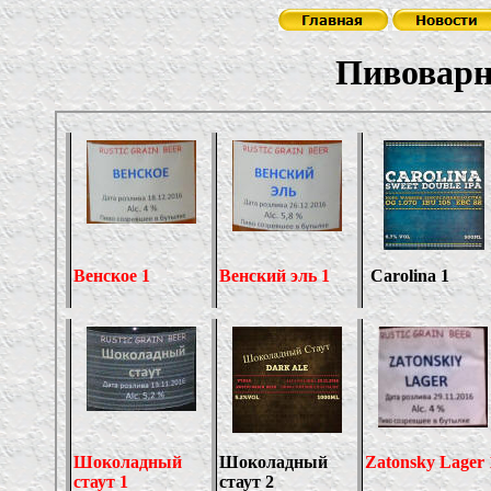
Пивовар