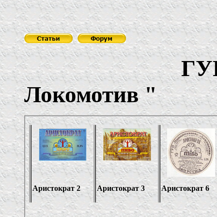
ГУП мини
Локомотив
"