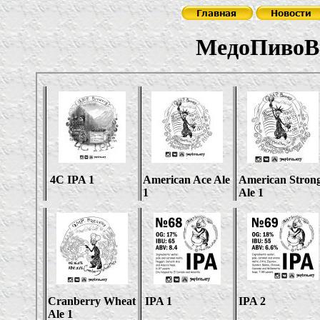
МедоПивоВа