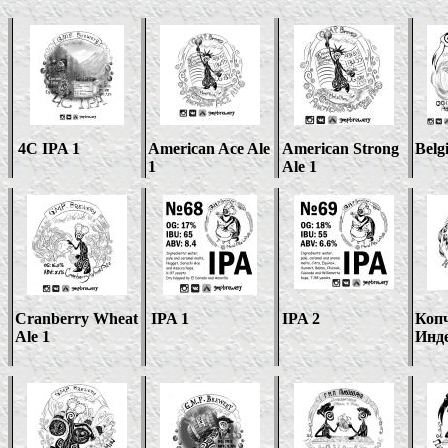
4C IPA 1
American Ace Ale
American Strong
Belg
1
Ale 1
Cranberry Wheat
IPA 1
IPA 2
Коп
Ale 1
Инде