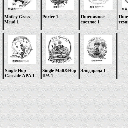
Motley Grass
Porter 1
Пшеничное
Пше
Mead 1
светлое 1
темн
Single Hop
Single Malt&Hop
Эльдарада 1
Cascade APA 1
IPA 1