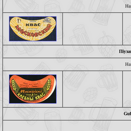
На
Пiуза
На
Gub