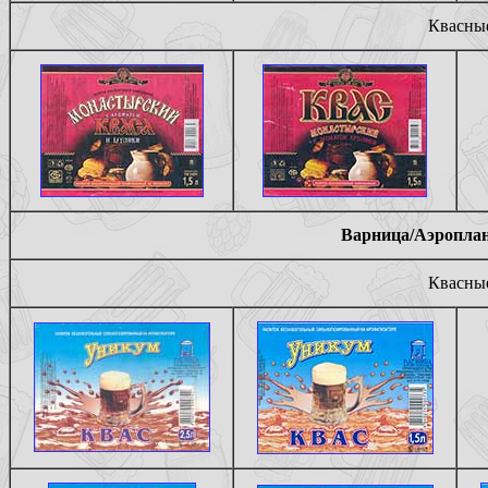
Квасные
Варница/Аэроплан/
Квасные