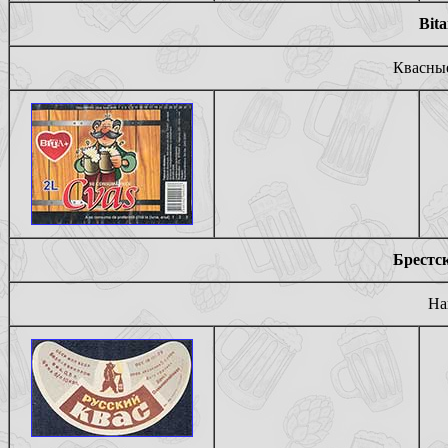
Bit
Квасные
Брестск
На