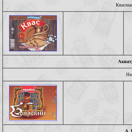
Квасные
Акват
На
A. 