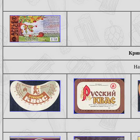
Крин
На