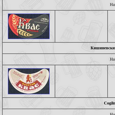
На
Кишиневский
На
Cogil
На