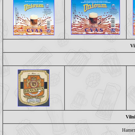
Vi
Viln
Напит