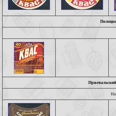
Полоцко
Пржевальский 
На