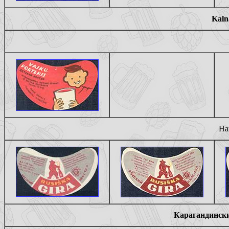
Kaln
На
Карагандински