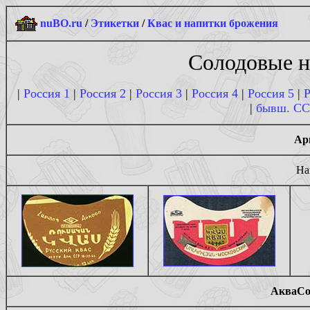
nuBO.ru
/
Этикетки
/
Квас и напитки брожения
Солодовые на
|
Россия 1
|
Россия 2
|
Россия 3
|
Россия 4
|
Россия 5
|
Р
|
бывш. С
Ар
На
АкваСол