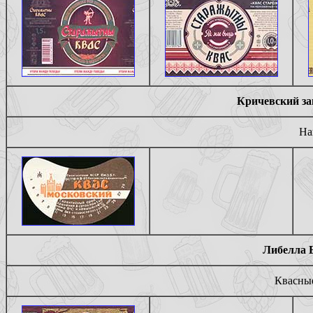
Кричевский за
На
Либелла Б
Квасные