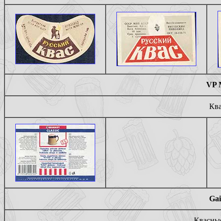
VP 
Ква
Gai
Квасные