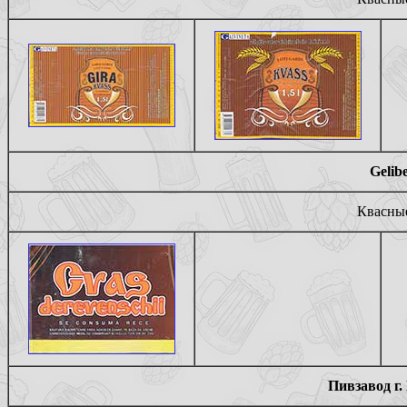
Gelib
Квасные
Пивзавод г.