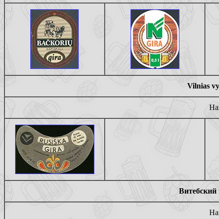
Vilnias 
На
Витебский 
На