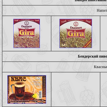
Напит
Бендерский пиво
Квасные