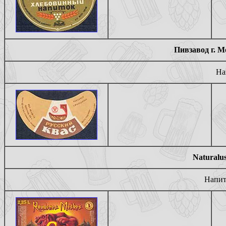
Пивзавод г. М
На
Naturalus
Напит