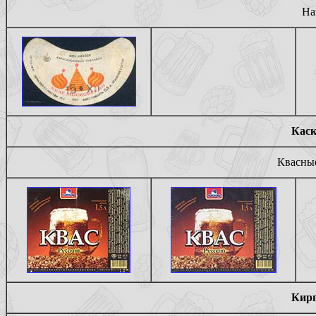
На
Каск
Квасные
Кирг