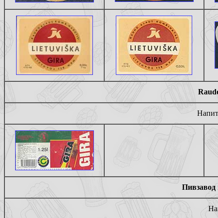
Raudo
Напит
Пивзавод 
На