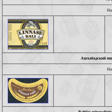
На
Ашхабадский пив
На
Baltijos mineralin