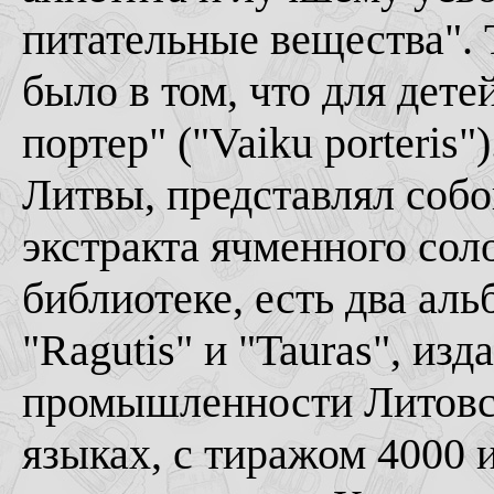
питательные вещества". 
было в том, что для дет
портер" ("Vaiku porteris
Литвы, представлял собо
экстракта ячменного сол
библиотеке, есть два ал
"Ragutis" и "Tauras", и
промышленности Литовск
языках, с тиражом 4000 