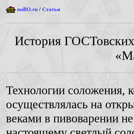
nuBO.ru
/
Статьи
История ГОСТовских 
«Ма
Технологии соложения, к
осуществлялась на откры
веками в пивоварении не
настоящему светлый соло