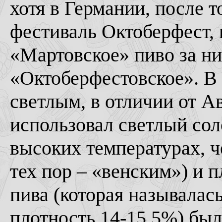
хотя в Германии, после 
фестиваль Октоберфест, 
«Мартовское» пиво за ни
«Октоберфестовское». В 
светлым, в отличии от А
использовал светлый со
высоких температурах, ч
тех пор – «венским») и п
пива (которая называлас
плотность 14-15,5%) был