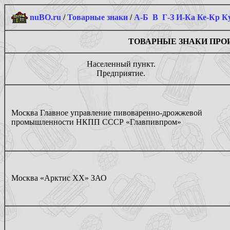
nuBO.ru
/
Товарные знаки
/
А-Б
В
Г-З
И-Ка
Ке-Кр
К
ТОВАРНЫЕ ЗНАКИ ПРОИЗ
Населенный пункт.
Предприятие.
Москва Главное управление пивоваренно-дрожжевой
промышленности НКПП СССР «Главпивпром»
Москва «Арктис ХХ» ЗАО