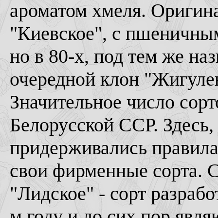
ароматом хмеля. Оригин
"Киевское", с пшеничным
но в 80-х, под тем же на
очередной клон "Жигулев
Значительное число сорт
Белорусской ССР. Здесь,
придерживались правила
свои фирменные сорта. С
"Лидское" - сорт разрабо
м году и до сих пор явл