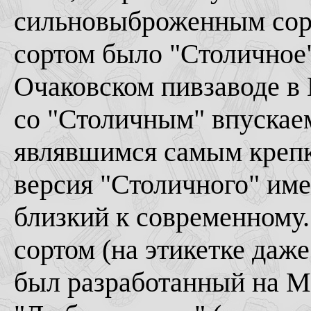
сильновыброженным сор
сортом было "Столичное"
Очаковском пивзаводе в 
со "Столичным" впускае
являвшимся самым крепк
версия "Столичного" име
близкий к современном
сортом (на этикетке даже
был разработанный на М