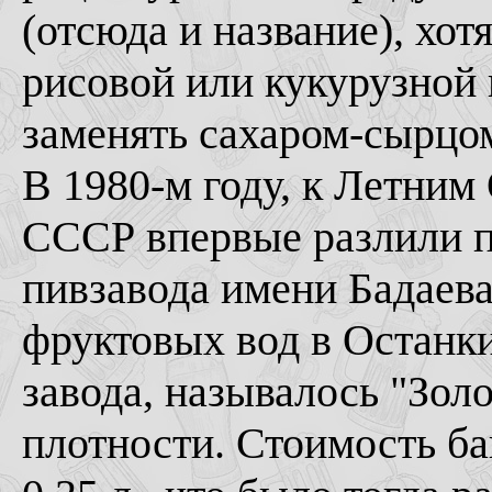
(отсюда и название), хо
рисовой или кукурузной 
заменять сахаром-сырцо
В 1980-м году, к Летним
СССР впервые разлили п
пивзавода имени Бадаева
фруктовых вод в Останк
завода, называлось "Зол
плотности. Стоимость бан