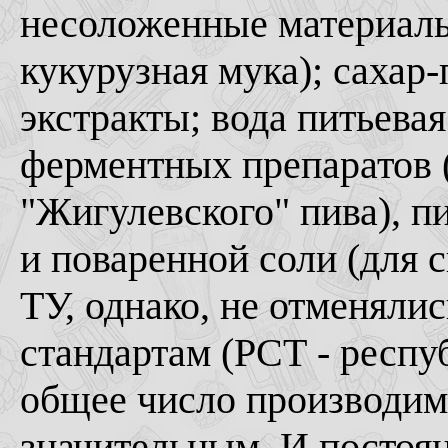
несоложенные материалы
кукурузная мука); сахар
экстракты; вода питьева
ферментных препаратов 
"Жигулевского" пива), п
и поваренной соли (для 
ТУ, однако, не отменялис
стандартам (РСТ - респуб
общее число производим
значительным. И постоян