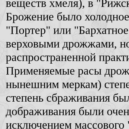
веществ хмеля), в "Рижск
Брожение было холодное
"Портер" или "Бархатное
верховыми дрожжами, но
распространенной практи
Применяемые расы дрожж
нынешним меркам) степе
степень сбраживания был
дображивания были очень 
исключением массового 