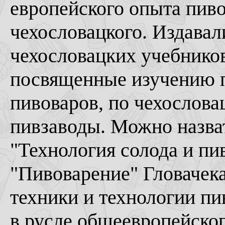
европейского опыта пиво
чехословацкого. Издавал
чехословацких учебнико
посвященные изучению п
пивоваров, по чехослова
пивзаводы. Можно назват
"Технология солода и пи
"Пивоварение" Гловачека
техники и технологии п
в русле общеевропейског