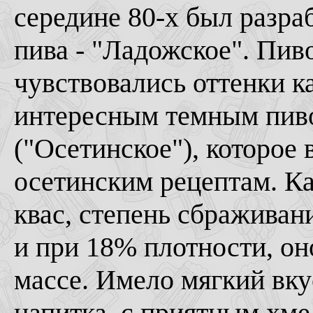
середине 80-х был разра
пива - "Ладожское". Пив
чувствовались оттенки к
интересным темным пив
("Осетинское"), которое
осетинским рецептам. Ка
квас, степень сбраживани
и при 18% плотности, он
массе. Имело мягкий вку
напитка, с приятным хме