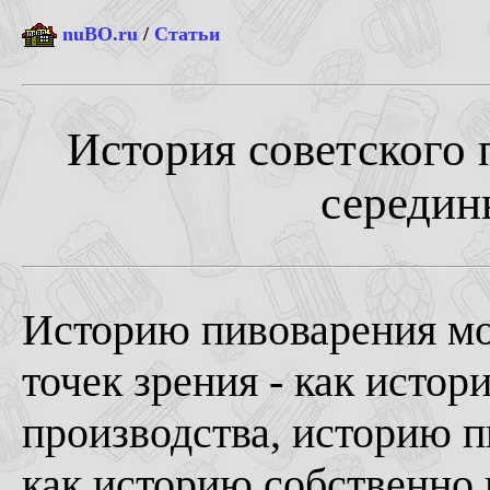
nuBO.ru
/
Статьи
История советского 
середины
Историю пивоварения мо
точек зрения - как исто
производства, историю п
как историю собственно 