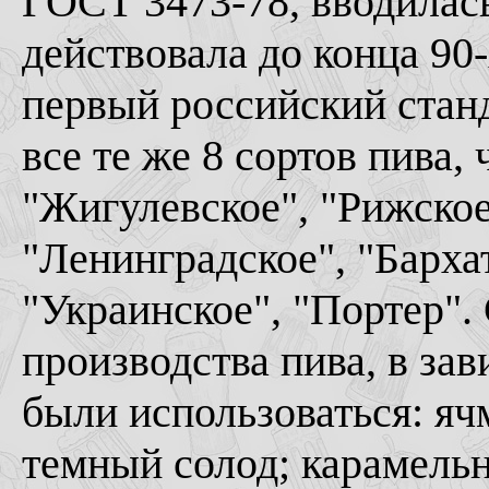
ГОСТ 3473-78, вводилась 
действовала до конца 90-
первый российский станд
все те же 8 сортов пива, 
"Жигулевское", "Рижское
"Ленинградское", "Барха
"Украинское", "Портер".
производства пива, в за
были использоваться: я
темный солод; карамель