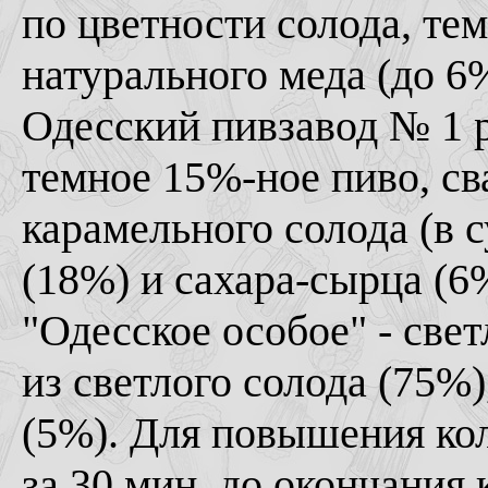
по цветности солода, тем
натурального меда (до 6
Одесский пивзавод № 1 р
темное 15%-ное пиво, св
карамельного солода (в 
(18%) и сахара-сырца (6
"Одесское особое" - све
из светлого солода (75%)
(5%). Для повышения кол
за 30 мин. до окончания 