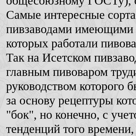
общесоюзному ГОСТу), о
Самые интересные сорта
пивзаводами имеющими д
которых работали пивов
Так на Исетском пивзаво
главным пивоваром труди
руководством которого б
за основу рецептуры кот
"бок", но конечно, с уч
тенденций того времени,