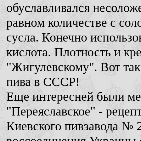
обуславливался несолож
равном количестве с сол
сусла. Конечно использ
кислота. Плотность и кр
"Жигулевскому". Вот та
пива в СССР!
Еще интересней были ме
"Переяславское" - рецеп
Киевского пивзавода № 2
воссоединения Украины с