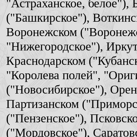
"Астраханское, белое"),
("Башкирское"), Воткинс
Воронежском ("Воронежс
"Нижегородское"), Иркут
Краснодарском ("Кубанск
"Королева полей", "Ори
("Новосибирское"), Орен
Партизанском ("Приморс
("Пензенское"), Псковск
("Мордовское"), Саратов