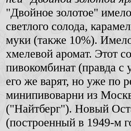
"Двойное золотое" имело
светлого солода, караме
муки (также 10%). Имел
хмелевой аромат. Этот с
пивокомбинат (правда с
его же варят, но уже по 
минипивоварни из Москв
("Найтберг"). Новый Ос
(построенный в 1949-м го