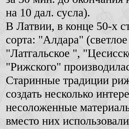
на 10 дал. сусла).
В Латвии, в конце 50-х 
сорта: "Алдара" (светлое
"Латгальское ", "Цесисс
"Рижского" производилас
Старинные традиции риж
создать несколько интер
несоложенные материалы
вместо них использовали