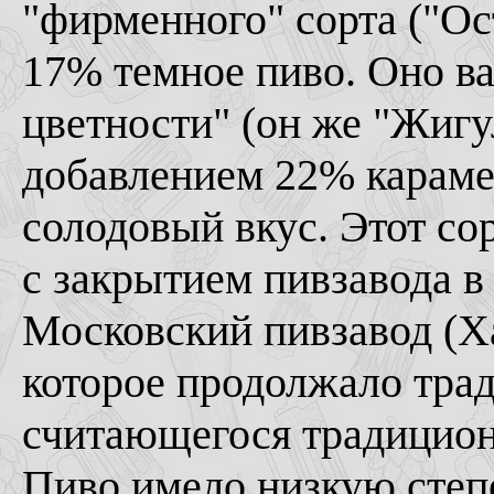
"фирменного" сорта ("Ос
17% темное пиво. Оно ва
цветности" (он же "Жигу
добавлением 22% караме
солодовый вкус. Этот сор
с закрытием пивзавода 
Московский пивзавод (Ха
которое продолжало тра
считающегося традицион
Пиво имело низкую степ