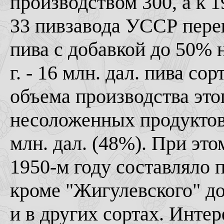
производством 300, а к 1
33 пивзавода УССР пере
пива с добавкой до 50% 
г. - 16 млн. дал. пива с
объема производства это
несоложенных продуктов в
млн. дал. (48%). При эт
1950-м году составляло 
кроме "Жигулевского" д
и в других сортах. Инте