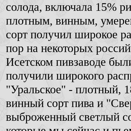
солода, включала 15% ри
плотным, винным, умере
сорт получил широкое ра
пор на некоторых россий
Исетском пивзаводе был
получили широкого распр
"Уральское" - плотный, 
винный сорт пива и "Све
выброженный светлый сор
которые мы сейчас и пье