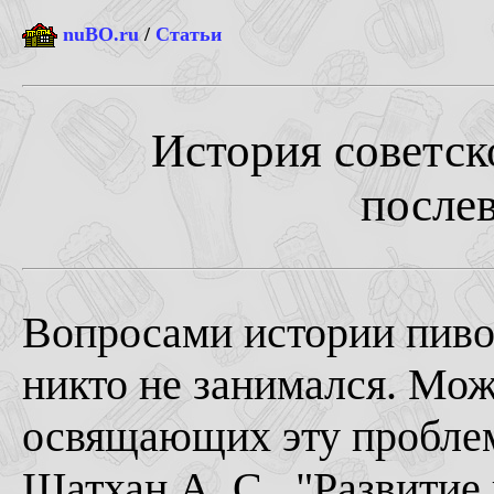
nuBO.ru
/
Статьи
История советско
после
Вопросами истории пиво
никто не занимался. Мож
освящающих эту проблему
Шатхан А. С., "Развити