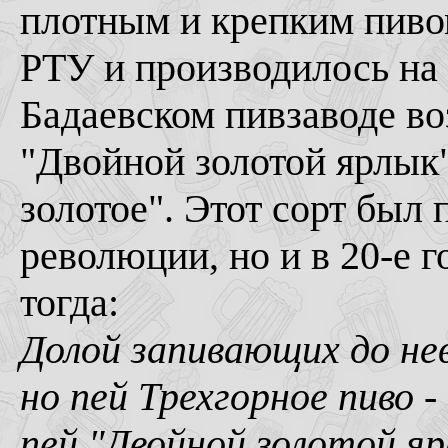
плотным и крепким пиво
РТУ и производилось на 
Бадаевском пивзаводе в
"Двойной золотой ярлык
золотое". Этот сорт был 
революции, но и в 20-е 
тогда:
Долой запивающих до нев
но пей Трехгорное пиво -
пей "Двойной золотой яр