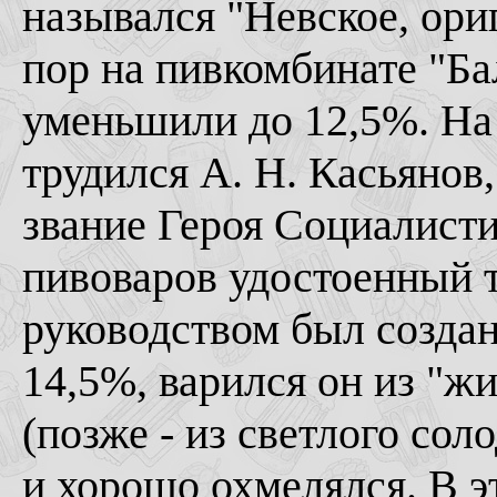
назывался "Невское, ориг
пор на пивкомбинате "Бал
уменьшили до 12,5%. На
трудился А. Н. Касьянов
звание Героя Социалисти
пивоваров удостоенный т
руководством был создан
14,5%, варился он из "жи
(позже - из светлого сол
и хорошо охмелялся. В э