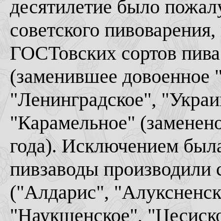
десятилетие было пожал
советского пивоварения,
ГОСТовских сортов пива
(заменившее довоенное "
"Ленинградское", "Украи
"Карамельное" (заменен
года). Исключением была
пивзаводы производили 
("Алдарис", "Алуксненско
"Наукшенское", "Цесиско