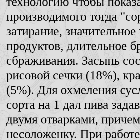
технологию чтобы показ
производимого тогда "со
затирание, значительно
продуктов, длительное б
сбраживания. Засыпь сос
рисовой сечки (18%), кр
(5%). Для охмеления сусл
сорта на 1 дал пива зада
двумя отварками, причем
несоложенку. При работе