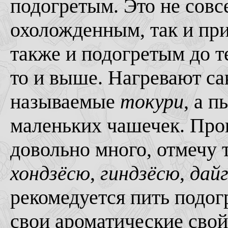
подогретым. Это не совс
охоложденным, так и при
также и подогретым до т
то и выше. Нагревают с
называемые
токури
, а 
маленьких чашечек. Про
довольно много, отмечу 
хондзёсю
,
гиндзёсю
,
дай
рекомедуется пить подог
свои ароматические свой