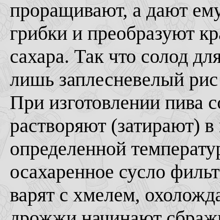
проращивают, а дают ем
грибки и преобразуют кр
сахара. Так что солод для
лишь заплесневелый рис
При изготовлении пива с
растворяют (затирают) в
определенной температур
осахаренное сусло филь
варят с хмелем, охоложд
дрожжи начинают сбражи