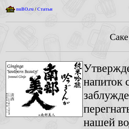
nuBO.ru
/
Статьи
Саке
Утвержде
напиток с
заблужде
перегнат
нашей во