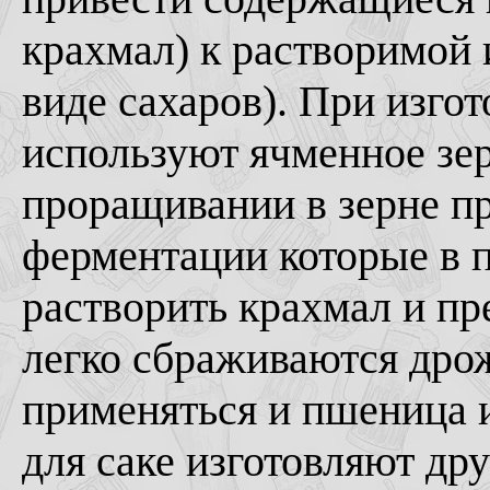
крахмал) к растворимой 
виде сахаров). При изго
используют ячменное зе
проращивании в зерне п
ферментации которые в п
растворить крахмал и пре
легко сбраживаются дро
применяться и пшеница и
для саке изготовляют др