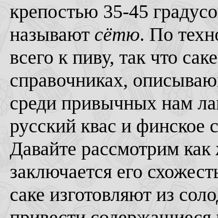
крепостью 35-45 градусо
называют
сётю
. По тех
всего к пиву, так что сак
справочниках, описываю
среди привычных нам лаг
русский квас и финское с
Давайте рассмотрим как ж
заключается его схожест
саке изготовляют из соло
привести содержащиеся в