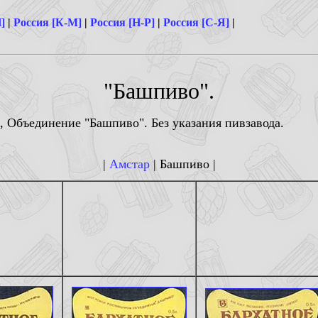
]
|
Россия [К-М]
|
Россия [Н-Р]
|
Россия [С-Я]
|
"Башпиво".
, Объединение "Башпиво". Без указания пивзавода.
|
Амстар
| Башпиво |