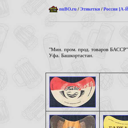
nuBO.ru
/
Этикетки
/
Россия [А-Й
"Мин. пром. прод. товаров БАССР"
Уфа. Башкортастан.