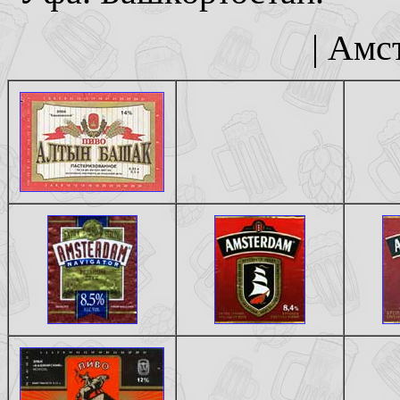
| Амс