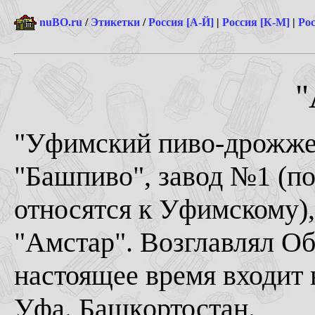
nuBO.ru
/
Этикетки
/
Россия [А-Й]
|
Россия [К-М]
|
Рос
"
"Уфимский пиво-дрожже
"Башпиво", завод №1 (п
относятся к Уфимскому
"Амстар". Возглавлял О
настоящее время входит 
Уфа. Башкoртостан.