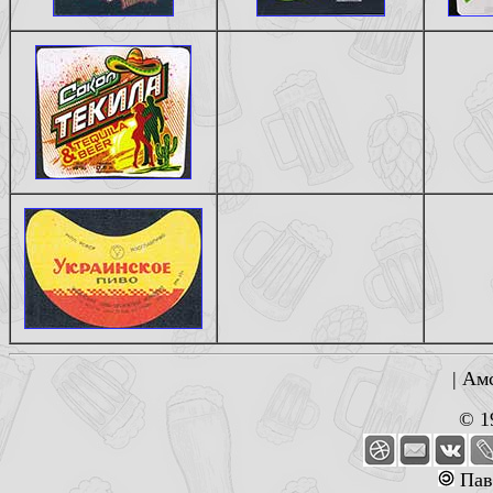
| Ам
© 1
Пав