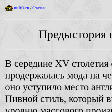
nuBO.ru
/
Статьи
Предыстория п
В середине ХV столетия
продержалась мода на че
оно уступило место англ
Пивной стиль, который в
уровню массового произв