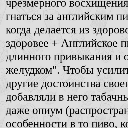
чрезмерного восхищения
гнаться за английским п
когда делается из здоров
здоровее + Английское п
длинного привыкания и 
желудком". Чтобы усилит
другие достоинства свое
добавляли в него табачны
даже опиум (распростран
особенности в то пиво, к