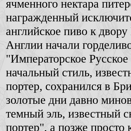
ячменного нектара питер
награжденный исключит
английское пиво к двору 
Англии начали горделиво 
"Императорское Русское
начальный стиль, извест
портер, сохранился в Бр
золотые дни давно минова
темный эль, известный сн
портер", а позже просто 