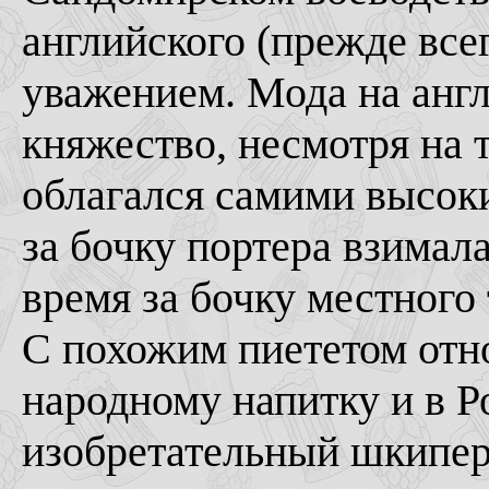
английского (прежде всег
уважением. Мода на англ
княжество, несмотря на т
облагался самими высоки
за бочку портера взимала
время за бочку местного 
С похожим пиететом отн
народному напитку и в Ро
изобретательный шкипер