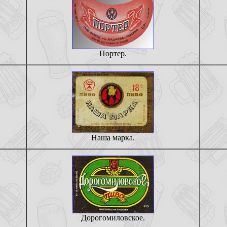
Портер.
Наша марка.
Дорогомиловское.