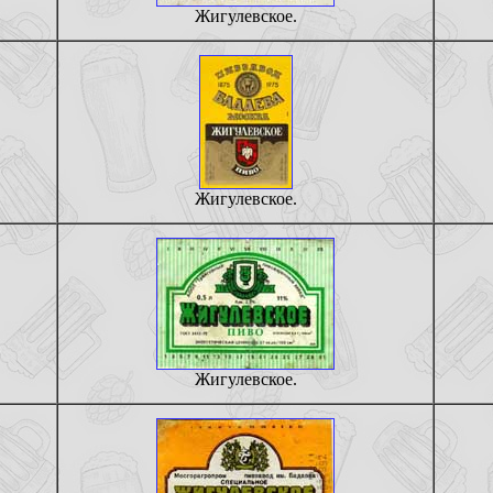
Жигулевское.
Жигулевское.
Жигулевское.