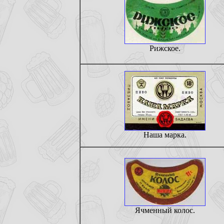
Рижское.
Наша марка.
Ячменный колос.