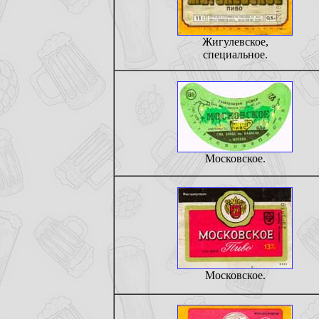
Жигулевское,
специальное.
Московское.
Московское.