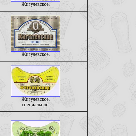
Жигулевское.
Жигулевское.
Жигулевское,
специальное.