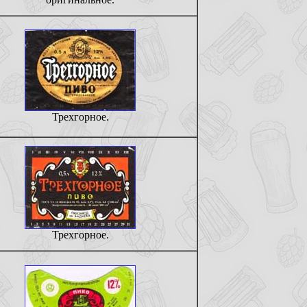
Трехгорное.
Трехгорное.