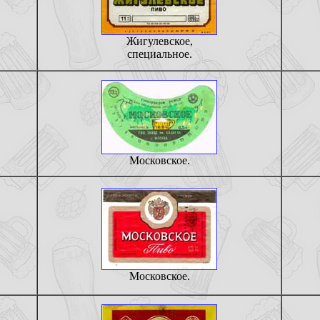
Жигулевское,
специальное.
Московское.
Московское.