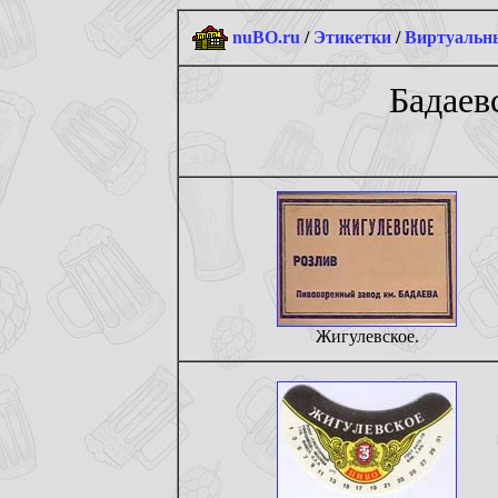
nuBO.ru
/
Этикетки
/
Виртуальны
Бадаев
Жигулевское.