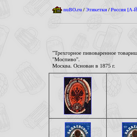
nuBO.ru
/
Этикетки
/
Россия [А-Й
"Трехгорное пивоваренное товарищ
"Моспиво".
Москва. Основан в 1875 г.