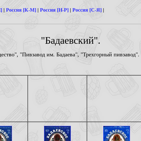
]
|
Россия [К-М]
|
Россия [Н-Р]
|
Россия [С-Я]
|
"Бадаевский".
ество", "Пивзавод им. Бадаева", "Трехгорный пивзавод"