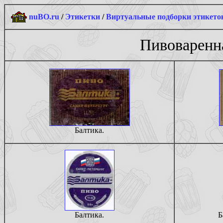
nuBO.ru
/
Этикетки
/
Виртуальные подборки этикето
Пивоваренна
Балтика.
Балтика.
Б