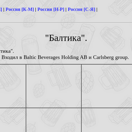
]
|
Россия [К-М]
|
Россия [Н-Р]
|
Россия [С-Я]
|
"Балтика".
тика".
 Входил в Baltic Beverages Holding AB и Carlsberg group.