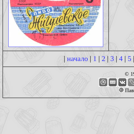
|
начало
|
1
|
2
|
3
|
4
|
5
© 1
Пав