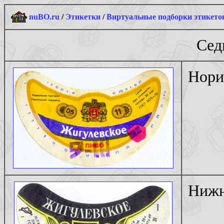
nuBO.ru
/
Этикетки
/
Виртуальные подборки этикето
Сед
Нори
Нижн