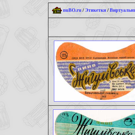
nuBO.ru
/
Этикетки
/
Виртуальны