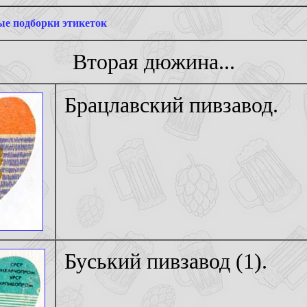
е подборки этикеток
Вторая дюжина...
Брацлавский пивзавод.
Буський пивзавод (1).