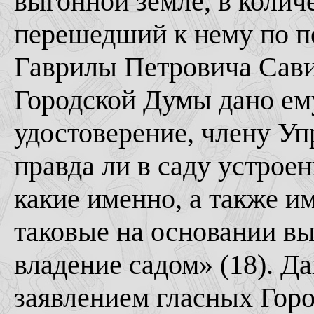
выгонной земле, в количе
перешедший к нему по пе
Гаврилы Петровича Савиц
Городской Думы дано ему
удостоверение, члену Уп
правда ли в саду устро
какие именно, а также и
таковые на основании в
владение садом» (18). Да
заявлением гласных Горо