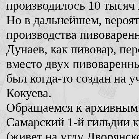
производилось 10 тысяч в
Но в дальнейшем, вероя
производства пивоварен
Дунаев, как пивовар, пе
вместо двух пивоваренных
был когда-то создан на у
Кокуева.
Обращаемся к архивным 
Самарский 1-й гильдии 
(живет на углу Дворянск