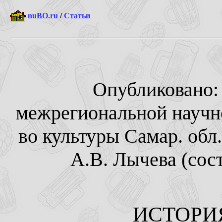
nuBO.ru
/
Статьи
Опубликовано: 
межрегиональной научн
во культуры Самар. обл.;
А.В. Лычева (сост.
ИСТОРИ