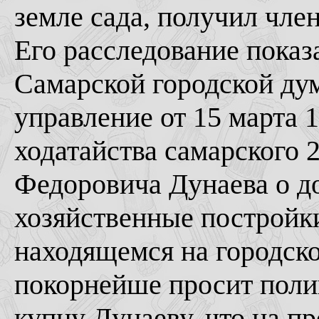
земле сада, получил чле
Его расследование показ
Самарской городской ду
управление от 15 марта 
ходатайства самарского 
Федоровича Дунаева о д
хозяйственные постройки
находящемся на городск
покорнейше просит поли
купцу Дунаеву, что на п