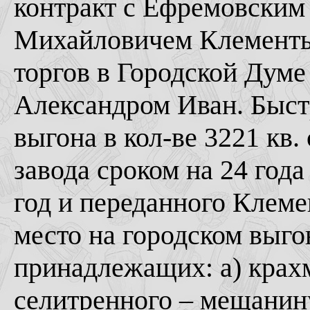
контракт с Ефремовским
Михайловичем Клементье
торгов в Городской Дум
Александром Иван. Быст
выгона в кол-ве 3221 кв.
завода сроком на 24 года
год и переданного Клемен
место на городском выго
принадлежащих: а) крахм
селитренного – мещанину