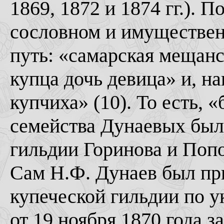
1869, 1872 и 1874 гг.). П
сословном и имуществе
путь: «самарская мещанс
купца дочь девица» и, н
купчиха» (10). То есть,
семейства Дунаевых был
гильдии Горинова и Попо
Сам Н.Ф. Дунаев был пр
купеческой гильдии по у
от 19 ноября 1870 года з