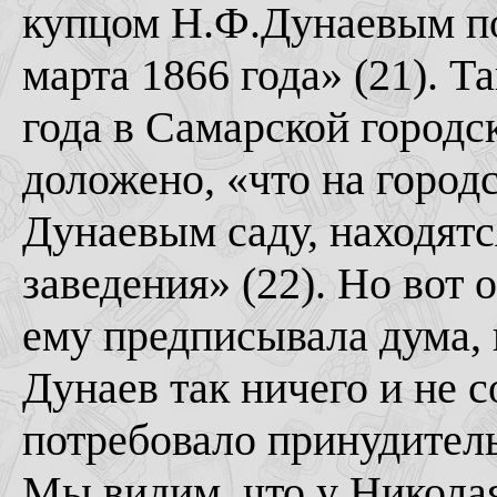
купцом Н.Ф.Дунаевым по
марта 1866 года» (21). Т
года в Самарской городс
доложено, «что на город
Дунаевым саду, находят
заведения» (22). Но вот 
ему предписывала дума, 
Дунаев так ничего и не 
потребовало принудител
Мы видим, что у Никола