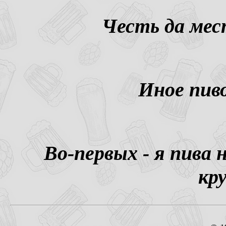
Честь да мес
Иное пив
Во-первых - я пива 
кр