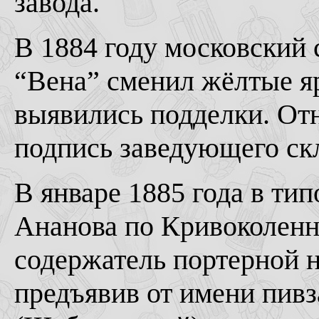
завода.
В 1884 году московский 
“Вена” сменил жёлтые яр
выявились подделки. От
подпись заведующего ск
В январе 1885 года в ти
Ананова по Кривоколенн
содержатель портерной н
предъявив от имени пив