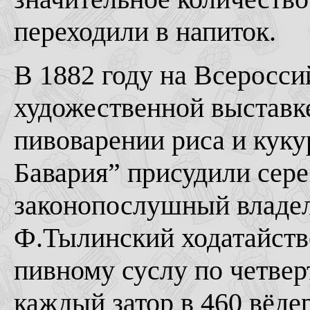
переходили в напиток.
В 1882 году на Всеросс
художественной выставк
пивоварении риса и куку
Бавария” присудили сер
законопослушный владе
Ф.Тылинский ходатайств
пивному суслу по четвер
каждый затор в 460 вёдер