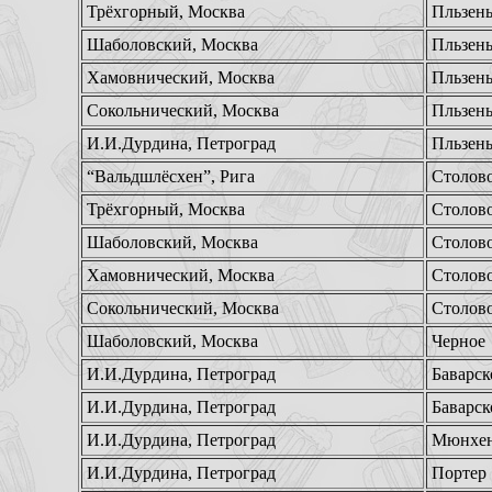
Трёхгорный, Москва
Пльзень
Шаболовский, Москва
Пльзень
Хамовнический, Москва
Пльзень
Сокольнический, Москва
Пльзень
И.И.Дурдина, Петроград
Пльзень
“Вальдшлёсхен”, Рига
Столов
Трёхгорный, Москва
Столов
Шаболовский, Москва
Столов
Хамовнический, Москва
Столов
Сокольнический, Москва
Столов
Шаболовский, Москва
Черное
И.И.Дурдина, Петроград
Баварск
И.И.Дурдина, Петроград
Баварск
И.И.Дурдина, Петроград
Мюнхен
И.И.Дурдина, Петроград
Портер