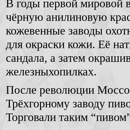
В годы первой мировой 
чёрную анилиновую краск
кожевенные заводы охот
для окраски кожи. Её на
сандала, а затем окраши
железныхопилках.
После революции Моссов
Трёхгорному заводу пиво
Торговали таким “пивом”