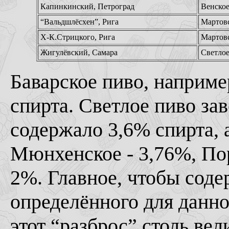
Капинкинский, Петроград
Венско
“Вальдшлёсхен”, Рига
Мартов
Х-К.Стрицкого, Рига
Мартов
Жигулёвский, Самара
Светло
Баварское пиво, наприме
спирта. Светлое пиво за
содержало 3,6% спирта, 
Мюнхенское - 3,76%, Пор
2%. Главное, чтобы сод
определённого для данно
этот “разброс” столь вел