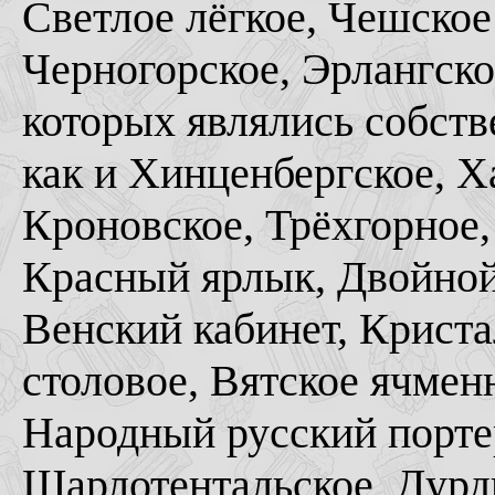
Светлое лёгкое, Чешское
Черногорское, Эрлангско
которых являлись собств
как и Хинценбергское, Х
Кроновское, Трёхгорное,
Красный ярлык, Двойной
Венский кабинет, Криста
столовое, Вятское ячменн
Народный русский портер
Шарлотентальское, Дурд