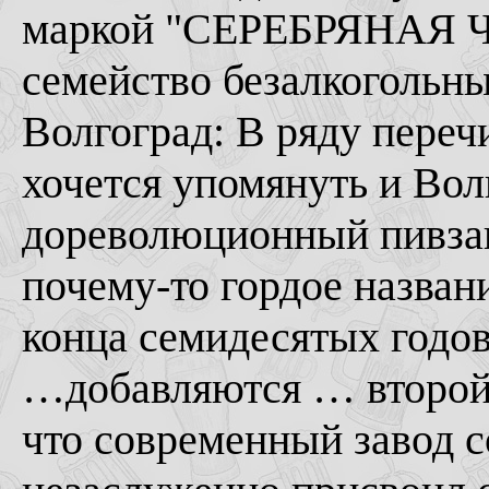
маркой "СЕРЕБРЯНАЯ Ч
семейство безалкогольны
Волгоград: В ряду переч
хочется упомянуть и Вол
дореволюционный пивзав
почему-то гордое назва
конца семидесятых годов
…добавляются … второй з
что современный завод 