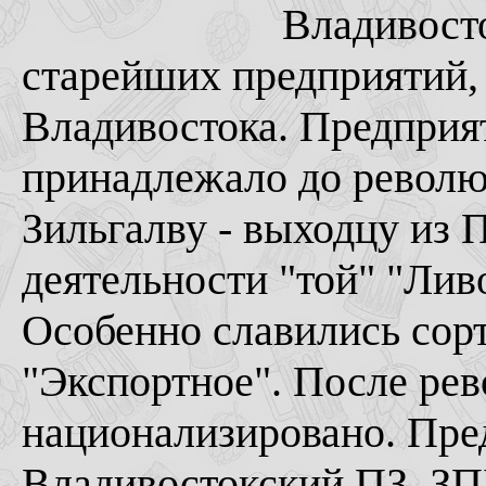
Владивосток: "Лив
старейших предприятий,
Владивостока. Предприят
принадлежало до револю
Зильгалву - выходцу из
деятельности "той" "Лив
Особенно славились сорт
"Экспортное". После ре
национализировано. Пре
Владивостокский ПЗ, ЗП