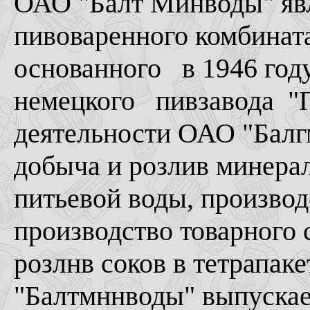
ОАО "Балт Минводы" яв
пивоваренного комбина
основанного в 1946 год
немецкого пивзавода "
деятельности ОАО "Балг
добыча и розлив минера
питьевой воды, производ
производство товарного 
розлнв соков в тетрапак
"Балтмннводы" выпускае