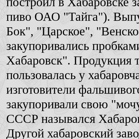
построил в Хабаровске за
пиво ОАО "Тайга"). Вып
Бок", "Царское", "Венско
закупоривались пробками
Хабаровск". Продукция 
пользовалась у хабаровч
изготовители фальшивого
закупоривали свою "моч
СССР назывался Хабаро
Другой хабаровский зав