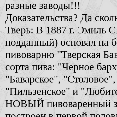
разные заводы!!!
Доказательства? Да сколь
Тверь: В 1887 г. Эмиль 
подданный) основал на 
пивоварню "Тверская Ба
сорта пива: "Черное барх
"Баварское", "Столовое
"Пильзенское" и "Любите
НОВЫЙ пивоваренный за
построен в первой полов