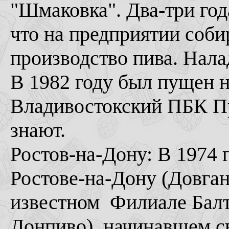
"Шмаковка". Два-три год
что на предприятии соби
производство пива. Нала
В 1982 году был пущен 
Владивостокский ПБК Пр
знают.
Ростов-на-Дону: В 1974 г
Ростове-на-Дону (Довган
известном Филиале Балт
Донпиво), начинавшем с