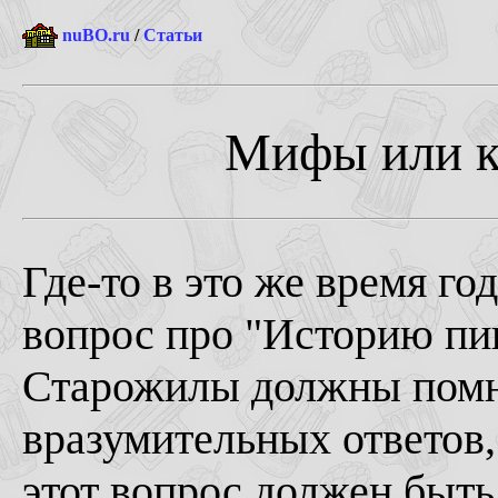
nuBO.ru
/
Статьи
Мифы или к
Где-то в это же время го
вопрос про "Историю пив
Старожилы должны помни
вразумительных ответ
этот вопрос должен быт