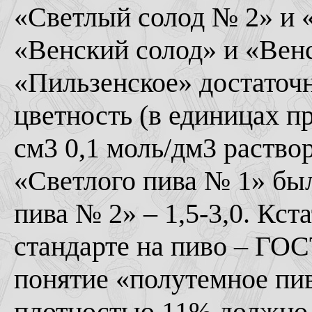
«Светлый солод № 2» и «
«Венский солод» и «Венс
«Пильзенское» достаточн
цветность (в единицах 
см3 0,1 моль/дм3 раствор
«Светлого пива № 1» был
пива № 2» – 1,5-3,0. Кст
стандарте на пиво – ГОС
понятие «полутемное пи
плотностью 11% должно и