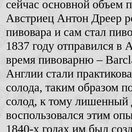
сейчас основной объем п
Австриец Антон Дреер ро
пивовара и сам стал пив
1837 году отправился в 
время пивоварню – Barcla
Англии стали практикова
солода, таким образом 
солод, к тому лишенный
воспользовался этим опы
1840-х годах им был соз