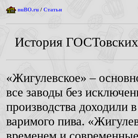
nuBO.ru
/
Статьи
История ГОСТовских 
«Жигулевское» – основно
все заводы без исключен
производства доходили в
варимого пива. «Жигулев
временем и современные 