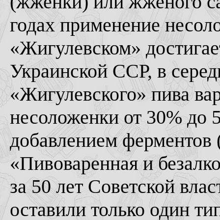
(жженки) или жженого са
годах применение несол
«Жигулевском» достигает
Украинской ССР, в серед
«Жигулевского» пива ва
несоложенки от 30% до 
добавлением ферментов (
«Пивоваренная и безал
за 50 лет Советской влас
оставили только один тип