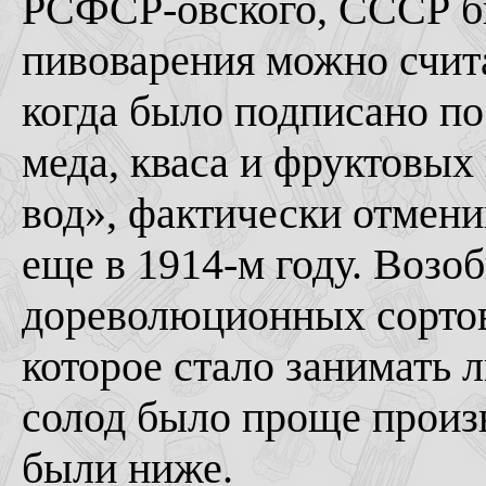
РСФСР-овского, СССР бы
пивоварения можно счита
когда было подписано по
меда, кваса и фруктовы
вод», фактически отмени
еще в 1914-м году. Возо
дореволюционных сортов 
которое стало занимать
солод было проще произв
были ниже.