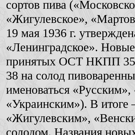
сортов пива («Московско
«Жигулевское», «Мартовс
19 мая 1936 г. утвержден
«Ленинградское». Новые
принятых ОСТ НКПП 350
38 на солод пивоваренны
именоваться «Русским»,
«Украинским»). В итоге 
«Жигулевским», «Венски
солодом. Названия новы