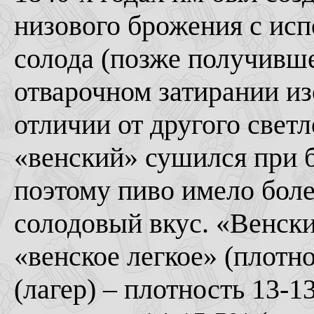
низового брожения с исп
солода (позже получивше
отварочном затирании из
отличии от другого светл
«венский» сушился при б
поэтому пиво имело бол
солодовый вкус. «Венски
«венское легкое» (плотно
(лагер) – плотность 13-1