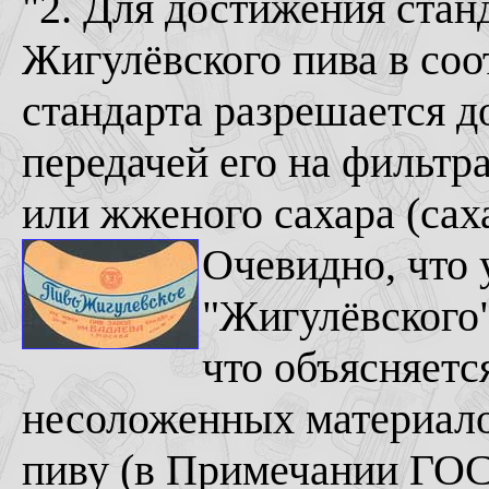
"2. Для достижения стан
Жигулёвского пива в соо
стандарта разрешается д
передачей его на фильт
или жженого сахара (саха
Очевидно, что 
"Жигулёвского"
что объясняет
несоложенных материало
пиву (в Примечании ГОСТ