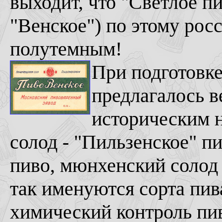
выходит, что "Светлое п
"Венское") по этому ро
полутемным!
При подготовке
предлагалось в
историческим н
солод - "Пильзенское" пи
пиво, мюнхенский солод
так именуются сорта пива
химический контроль пив