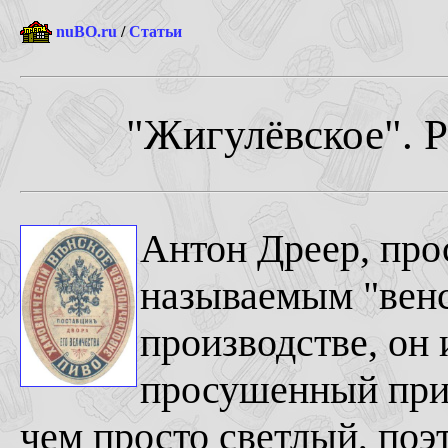
nuBO.ru
/
Статьи
"Жигулёвское". Р
Антон Дреер, прос
называемым "венс
производстве, он 
просушенный при 
чем просто светлый, поэ