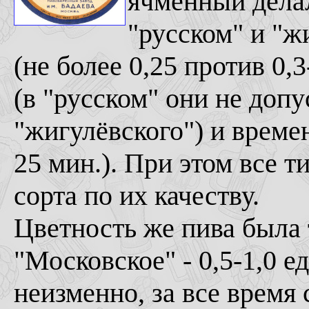
ячменный дела
"русском" и "ж
(не более 0,25 против 0,
(в "русском" они не допу
"жигулёвского") и време
25 мин.). При этом все т
сорта по их качеству.
Цветность же пива была т
"Московское" - 0,5-1,0 е
неизменно, за все время