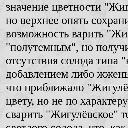
значение цветности "Жиг
но верхнее опять сохрани
возможность варить "Жиг
"полутемным", но получи
отсутствия солода типа 
добавлением либо жжены
что приближало "Жигулёв
цвету, но не по характер
сварить "Жигулёвское" т
светлого солода, что, ка