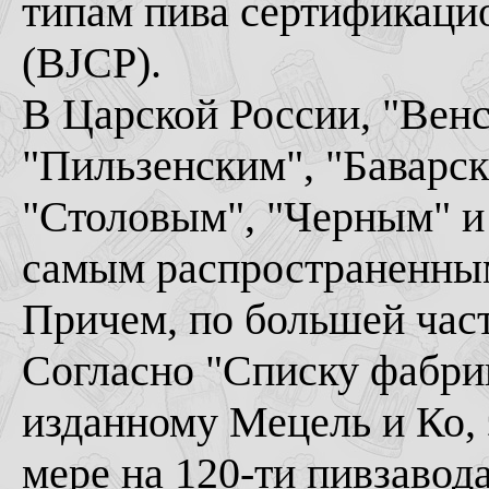
типам пива сертификаци
(BJCP).
В Царской России, "Венс
"Пильзенским", "Баварс
"Столовым", "Черным" и
самым распространенным
Причем, по большей части
Согласно "Списку фабрик
изданному Мецель и Ко, 
мере на 120-ти пивзавод