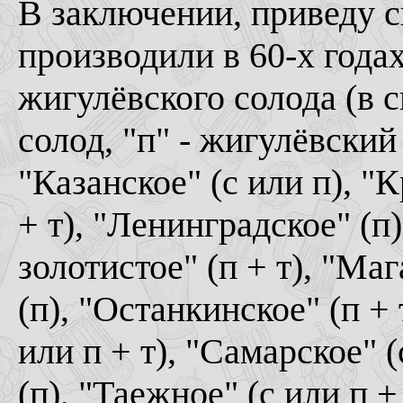
В заключении, приведу с
производили в 60-х года
жигулёвского солода (в с
солод, "п" - жигулёвский 
"Казанское" (с или п), "К
+ т), "Ленинградское" (п)
золотистое" (п + т), "Ма
(п), "Останкинское" (п +
или п + т), "Самарское" (
(п), "Таежное" (с или п +