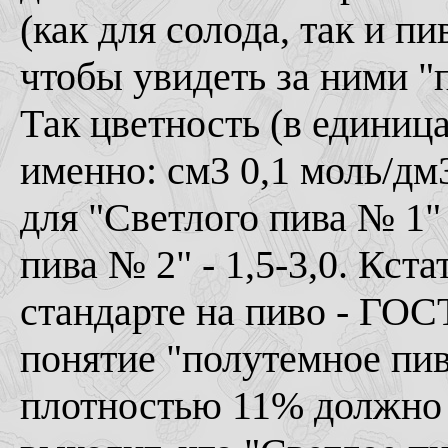
(как для солода, так и пи
чтобы увидеть за ними "п
Так цветность (в единиц
именно: см3 0,1 моль/дм
для "Светлого пива № 1" 
пива № 2" - 1,5-3,0. Кст
стандарте на пиво - ГОС
понятие "полутемное пив
плотностью 11% должно и