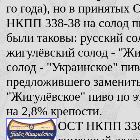
го года), но в приняты
НКПП 338-38 на солод п
были таковы: русский сол
жигулёвский солод - "Жи
солод - "Украинское" пи
предложившего заменить 
"Жигулёвское" пиво по 
на 2,8% крепости.
ОСТ НКПП 338-