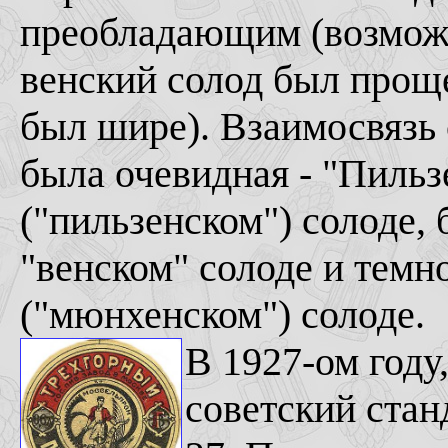
преобладающим (возможно
венский солод был проще
был шире). Взаимосвязь 
была очевидная - "Пильз
("пильзенском") солоде, 
"венском" солоде и тем
("мюнхенском") солоде.
В 1927-ом году
советский стан