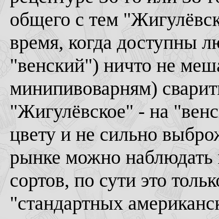
общего с тем "Жигулёвск
время, когда доступны л
"венский") ничто не меш
минипивоварням) сварит
"Жигулёвское" - на "вен
цвету и не сильно выбро
рынке можно наблюдать 
сортов, по сути это толь
"стандартных американск