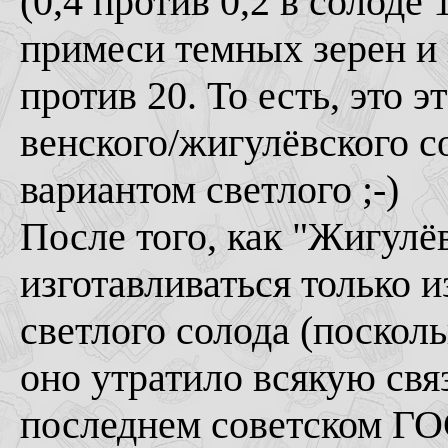
(0,4 против 0,2 в солоде
примеси темных зерен и 
против 20. То есть, это 
венского/жигулёвского 
вариантом светлого ;-)
После того, как "Жигулё
изготавливаться только 
светлого солода (посколь
оно утратило всякую свя
последнем советском ГО