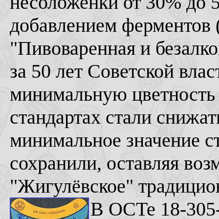
несоложенки от 30% до 
добавлением ферментов (
"Пивоваренная и безал
за 50 лет Советской власт
минимальную цветность 
стандартах стали снижа
минимальное значение ста
сохранили, оставляя воз
"Жигулёвское" традицио
В ОСТе 18-305