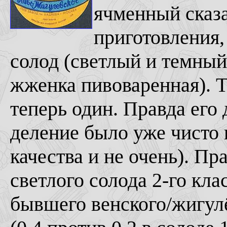
ячменный сказа
приготовления,
солод (светлый и темный
жженка пивоваренная). Т
теперь один. Правда его 
деление было уже чисто п
качества и не очень). Пр
светлого солода 2-го кла
бывшего венского/жигулё