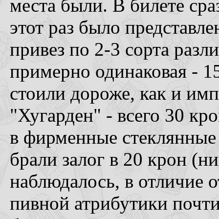
места были. В билете сра
этот раз было представл
привез по 2-3 сорта разл
примерно одинаковая - 15
стоили дороже, как и им
"Хугарден" - всего 30 кр
в фирменные стеклянные б
брали залог в 20 крон (н
наблюдалось, в отличие о
пивной атрибутики почти