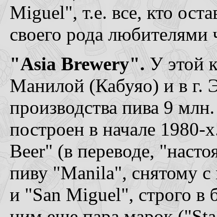
Miguel", т.е. все, кто ос
своего рода любителями ч
"Asia Brewery".
У этой к
Манилой (Кабуяо) и в г.
производства пива 9 млн.
построен в начале 1980-х
Beer" (в переводе, "наст
пиву "Manila", снятому с 
и "San Miguel", строго в 
ним еще пара марок ("Sta