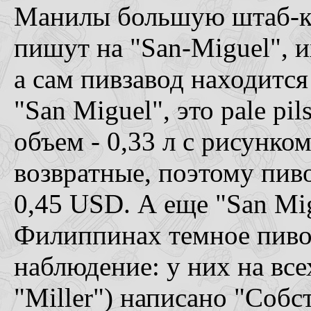
Манилы большую штаб-кв
пишут на "San-Miguel", 
а сам пивзавод находится
"San Miguel", это pale p
объем - 0,33 л с рисунко
возвратные, поэтому пиво
0,45 USD. А еще "San Mig
Филиппинах темное пиво 
наблюдение: у них на все
"Miller") написано "Соб