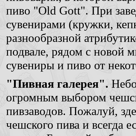
пиво "Old Gott". При заве
сувенирами (кружки, кепки
разнообразной атрибутико
подвале, рядом с новой м
сувениры и пиво от неко
"Пивная галерея".
Небо
огромным выбором чешск
пивзаводов. Пожалуй, зд
чешского пива и всегда е