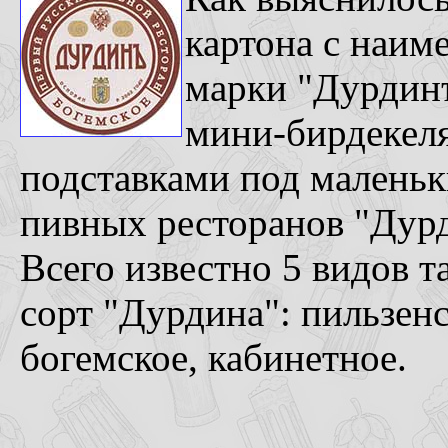
картона с наим
марки "Дурдинъ
мини-бирдекел
подставками под маленьки
пивных ресторанов "Дурд
Всего известно 5 видов 
сорт "Дурдина": пильзенск
богемское, кабинетное.