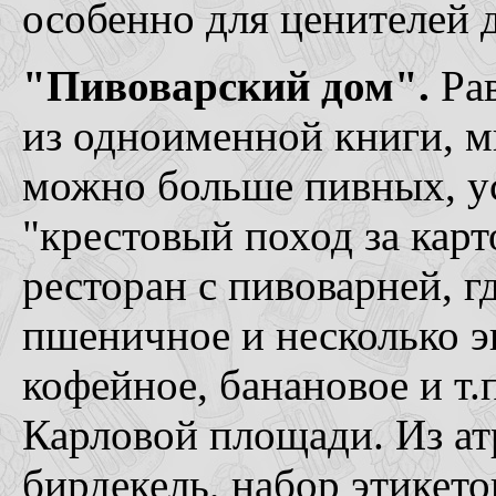
особенно для ценителей 
"Пивоварский дом".
Ра
из одноименной книги, м
можно больше пивных, у
"крестовый поход за карт
ресторан с пивоварней, гд
пшеничное и несколько э
кофейное, банановое и т.п
Карловой площади. Из а
бирдекель, набор этикето