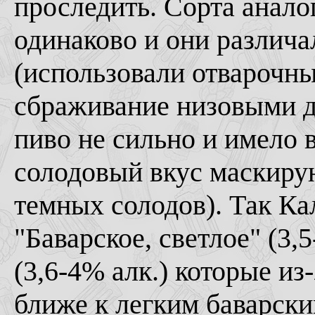
проследить. Сорта анал
одинаково и они различ
(использовали отварочны
сбраживание низовыми д
пиво не сильно и имело
солодовый вкус маскиру
темных солодов). Так К
"Баварское, светлое" (3,5
(3,6-4% алк.) которые и
ближе к легким баварск