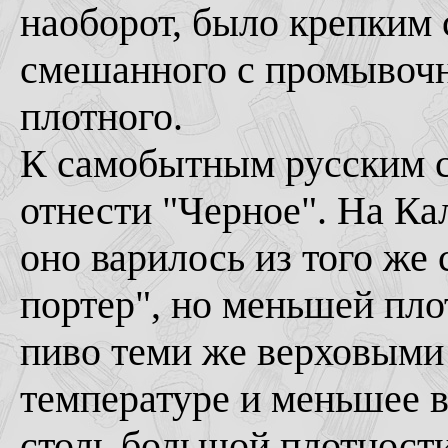
наоборот, было крепким 
смешанного с промывочн
плотного.
К самобытным русским 
отнести "Черное". На К
оно варилось из того же 
портер", но меньшей пло
пиво теми же верховыми
температуре и меньшее в
столь большой плотности