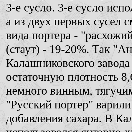
3-е сусло. 3-е сусло исп
а из двух первых сусел 
вида портера - "расхожи
(стаут) - 19-20%. Так "А
Калашниковского завода 
остаточную плотность 8,6
немного винным, тягучим
"Русский портер" варили
добавления сахара. В Ка