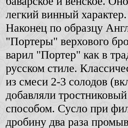
баварское и венское. Он
легкий винный характер.
Наконец по образцу Англ
"Портеры" верхового бр
варил "Портер" как в тр
русском стиле. Классиче
из смеси 2-3 солодов (в
добавляли тростниковый
способом. Сусло при фи
дробину два раза промыв