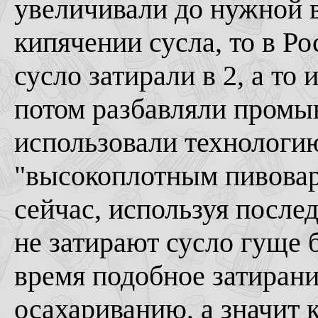
увеличивали до нужной 
кипячении сусла, то в Р
сусло затирали в 2, а то 
потом разбавляли промы
использовали технологи
"высокоплотным пивоваре
сейчас, используя после
не затирают сусло гуще б
время подобное затиран
осахариванию, а значит