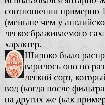
использовался янтарно-
соотношении примерно 1
(меньше чем у английског
легкосбраживаемого саха
характер.
Широко было распро
варилось оно по раз
легкий сорт, котор
вод (когда после фильтр
на других же (как пример