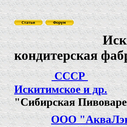
Искитим
кондитерская фаб
СССР
Искитимское и др.
"
Сибирская Пивовар
ООО
"
АкваЛэ