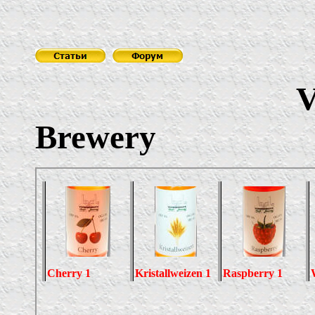
Vozne
Brewery