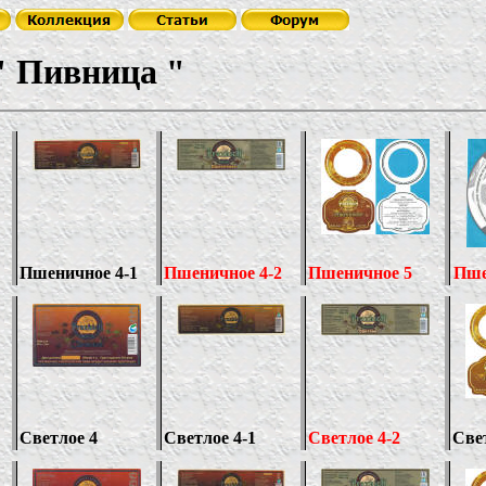
"
Пивница
"