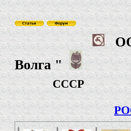
О
Волга
"
СС
РО