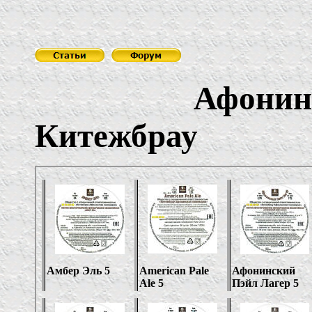
Афонин
Китежбрау