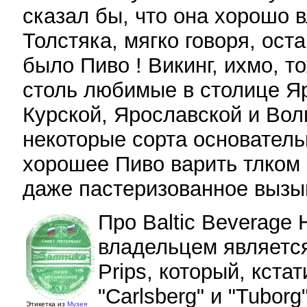
сказал бы, что она хорошо в
Толстяка, мягко говоря, ост
было Пиво ! Викинг, ихмо, т
столь любимые в столице Я
Курской, Ярославской и Вол
некоторые сорта основатель
хорошее Пиво варить тлком 
даже пастеризованное вызыв
Про Baltic Beverage 
владельцем являетс
Prips, который, кста
"Carlsberg" и "Tubor
Этикетка из
Музея