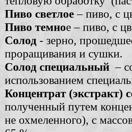
тепловую обработку (пас
Пиво светлое
– пиво, с ц
Пиво темно
е – пиво, с ц
Солод
- зерно, прошедше
проращивания и сушки.
Солод специальный
– со
использованием специал
Концентрат (экстракт) 
полученный путем концен
не охмеленного), с массо