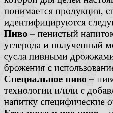
понимается продукция, с
идентифицируются след
Пиво
– пенистый напито
углерода и полученный 
сусла пивными дрожжами
брожения с использовани
Специальное пиво
– пив
технологии и/или с доба
напитку специфические о
Безалкогольное пиво
– п