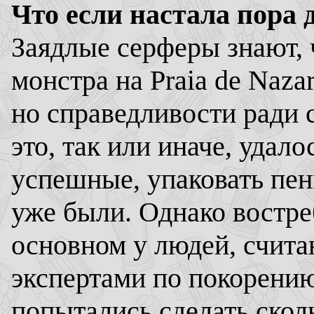
Что если настала пора 
Заядлые серферы знают, 
монстра на Praia de Naz
но справедливости ради с
это, так или иначе, удал
успешные, упаковать пен
уже были. Однако востр
основном у людей, счита
экспертами по покорени
попытались сделать скол