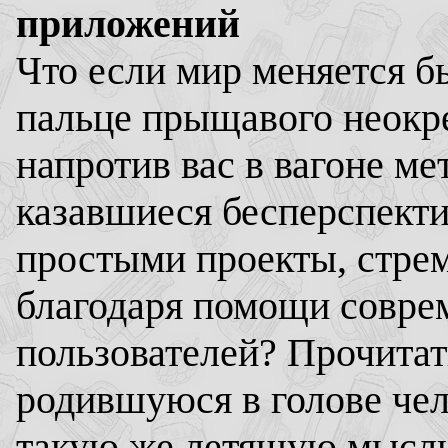
приложений
Что если мир меняется б
пальце прыщавого неокр
напротив вас в вагоне м
казавшиеся бесперспект
простыми проекты, стре
благодаря помощи совре
пользователей? Прочитат
родившуюся в голове чел
такую же летящую мысль 