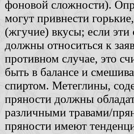
фоновой сложности). Опр
могут привнести горькие
(жгучие) вкусы; если эти
должны относиться к зая
противном случае, это сч
быть в балансе и смешива
спиртом. Метеглины, сод
пряности должны облада
различными травами/прян
пряности имеют тенденц