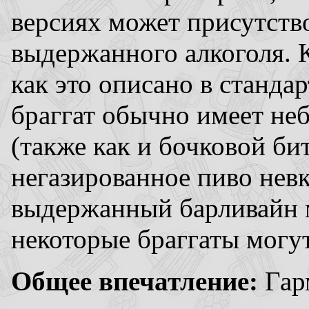
версиях может присутство
выдержанного алкоголя. К
как это описано в станд
браггат обычно имеет не
(также как и бочковой би
негазированное пиво невк
выдержанный барливайн м
некоторые браггаты могу
Общее впечатление:
Гар