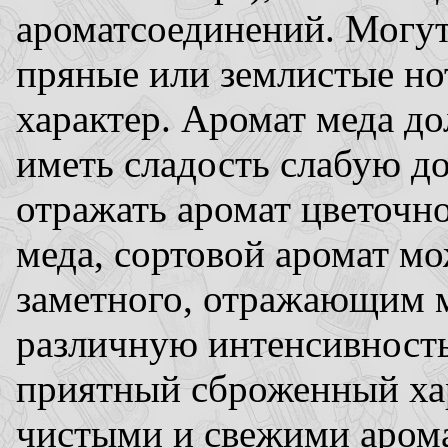
ароматсоединений. Могут
пряные или землистые нот
характер. Аромат меда д
иметь сладость слабую до
отражать аромат цветочно
меда, сортовой аромат м
заметного, отражающим м
различную интенсивность
приятный сброженный хар
чистыми и свежими арома