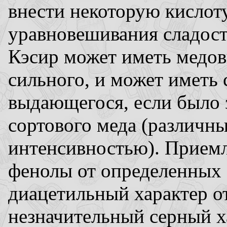
внести некоторую кислоту
уравновешивания сладости
Кэсир может иметь медов
сильного, и может иметь 
выдающегося, если было 
сортового меда (различн
интенсивностью). Прием
фенолы от определенных с
диацетильный характер о
незначительный серный ха