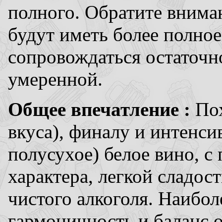
полного. Обратите внима
будут иметь более полно
сопровождаться остаточн
умеренной.
Общее впечатление :
Пох
вкуса), финалу и интенси
полусухое) белое вино, с
характера, легкой сладос
чистого алкоголя. Наибол
гармоничность и баланс о