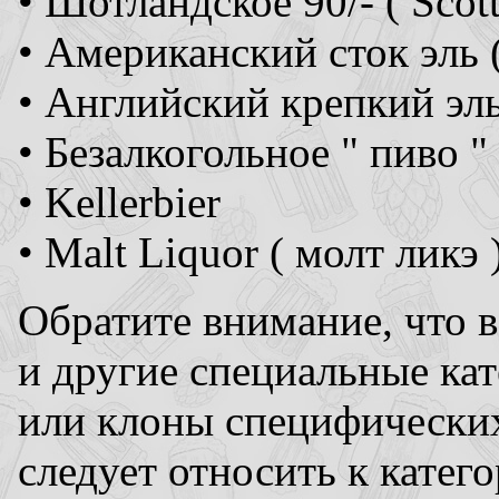
• Шотландское 90/- ( Scott
• Американский сток эль (
• Английский крепкий эль 
• Безалкогольное " пиво "
• Kellerbier
• Malt Liquor ( молт ликэ 
Обратите внимание, что 
и другие специальные кат
или клоны специфических
следует относить к катег