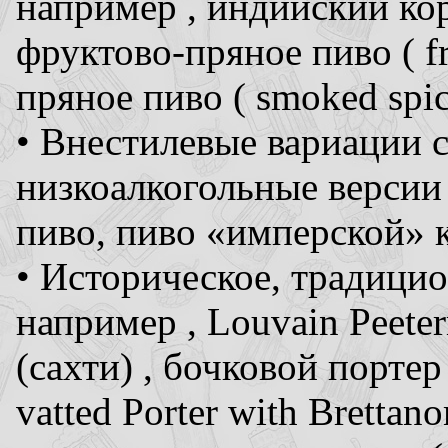
например , индийский кор
фруктово-пряное пиво ( fru
пряное пиво ( smoked spic
• Внестилевые вариации 
низкоалкогольные версии
пиво, пиво «имперской» 
• Историческое, традицио
например , Louvain Peete
(сахти) , бочковой портер
vatted Porter with Brettan