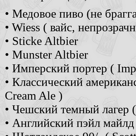
• Медовое пиво (не брагга
• Wiess ( вайс, непрозрач
• Sticke Altbier
• Munster Altbier
• Имперский портер ( Imper
• Классический американс
Cream Ale )
• Чешский темный лагер (
• Английский пэйл майлд (