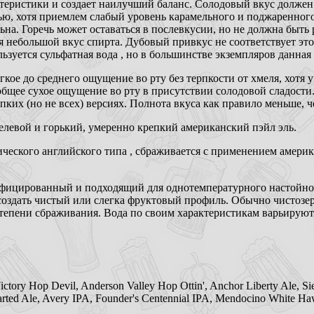
еристики и создает наилучший баланс. Солодовый вкус должен б
ью, хотя приемлем слабый уровень карамельного и поджаренного 
ьна. Горечь может оставаться в послевкусии, но не должна быть 
 небольшой вкус спирта. Дубовый привкус не соответствует эт
зуется сульфатная вода , но в большинстве экземпляров данная 
егкое до среднего ощущение во рту без терпкости от хмеля, хотя
общее сухое ощущение во рту в присутствии солодовой сладости
ких (но не всех) версиях. Полнота вкуса как правило меньше, ч
левой и горький, умеренно крепкий американский пэйл эль.
ческого английского типа , сбраживается с применением амери
фицированный и подходящий для однотемпературного настойног
оздать чистый или слегка фруктовый профиль. Обычно чистозер
тепени сбраживания. Вода по своим характеристикам варьируютс
ictory Hop Devil, Anderson Valley Hop Ottin', Anchor Liberty Ale, Si
rted Ale, Avery IPA, Founder's Centennial IPA, Mendocino White Ha