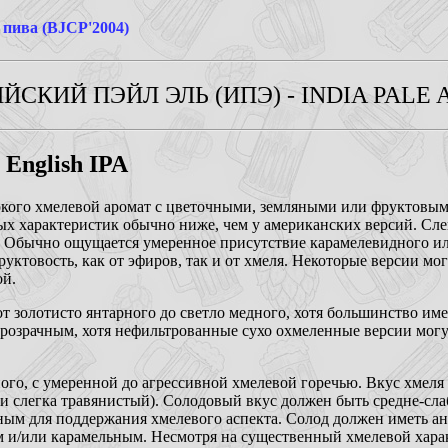
 пива (BJCP'2004)
ИЙСКИЙ ПЭЙЛ ЭЛЬ (ИПЭ) - INDIA PALE AL
 English IPA
кого хмелевой аромат с цветочными, земляными или фруктовым
х характеристик обычно ниже, чем у американских версий. Сле
н. Обычно ощущается умеренное присутствие карамелевидного и
уктовость, как от эфиров, так и от хмеля. Некоторые версии мог
ой.
от золотисто янтарного до светло медного, хотя большинство име
розрачным, хотя нефильтрованные сухо охмеленные версии могу
ого, с умеренной до агрессивной хмелевой горечью. Вкус хмеля
и слегка травянистый). Солодовый вкус должен быть средне-сла
ым для поддержания хмелевого аспекта. Солод должен иметь ан
и/или карамельным. Несмотря на существенный хмелевой харак