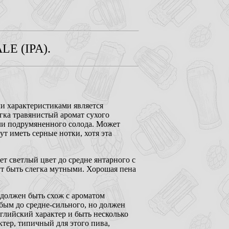
E (IPA).
и характеристиками является
гка травянистый аромат сухого
ли подрумяненного солода. Может
ут иметь серные нотки, хотя эта
ет светлый цвет до средне янтарного с
т быть слегка мутными. Хорошая пена
 должен быть схож с ароматом
бым до средне-сильного, но должен
глийский характер и быть несколько
тер, типичный для этого пива,