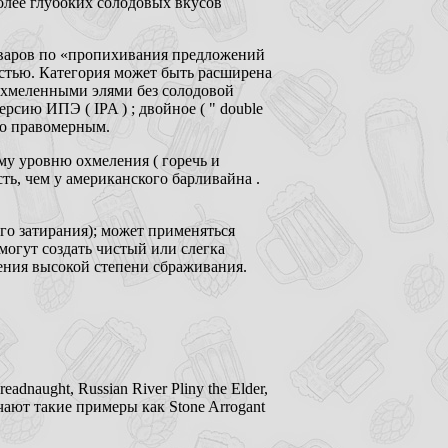
олее глубоких солодовых вкусов
варов по «пропихивания предложений
стью. Категория может быть расширена
 охмеленными элями без солодовой
сию ИПЭ ( IPA ) ; двойное ( " double
ово правомерным.
му уровню охмеления ( горечь и
ть, чем у американского барливайна .
о затирания); может применяться
огут создать чистый или слегка
ения высокой степени сбраживания.
eadnaught, Russian River Pliny the Elder,
чают такие примеры как Stone Arrogant