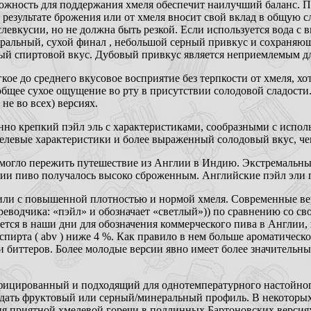
сложность для поддержания хмеля обеспечит наилучший баланс. 
в результате брожения или от хмеля вносит свой вклад в общую 
ослевкусии, но не должна быть резкой. Если используется вода с
ральный, сухой финал , небольшой серный привкус и сохраняющ
ый спиртовой вкус. Дубовый привкус является неприемлемым дл
гкое до среднего вкусовое восприятие без терпкости от хмеля, х
общее сухое ощущение во рту в присутствии солодовой сладости
не во всех) версиях.
но крепкий пэйл эль с характеристиками, сообразными с исполь
левые характеристики и более выраженный солодовый вкус, че
 могло пережить путешествие из Англии в Индию. Экстремальны
ытии пиво получалось высоко сброженным. Английские пэйл эли 
арили с повышенной плотностью и нормой хмеля. Современные в
ереводчика: «пэйл» и обозначает «светлый»)) по сравнению со 
тся в наши дни для обозначения коммерческого пива в Англии, 
пирта ( abv ) ниже 4 %. Как правило в нем больше ароматическ
 и биттеров. Более молодые версии явно имеет более значительн
фицированный и подходящий для однотемпературного настойного
здать фруктовый или серный/минеральный профиль. В некоторых
я приятной хмелевой горечи в подлинных Бартоновских версия