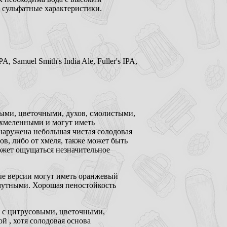
е сульфатные характеристики.
, Samuel Smith's India Ale, Fuller's IPA,
ыми, цветочными, духов, смолистыми,
охмеленными и могут иметь
бнаружена небольшая чистая солодовая
ов, либо от хмеля, также может быть
ожет ощущаться незначительное
рые версии могут иметь оранжевый
 мутными. Хорошая пеностойкость
я с цитрусовыми, цветочными,
 , хотя солодовая основа