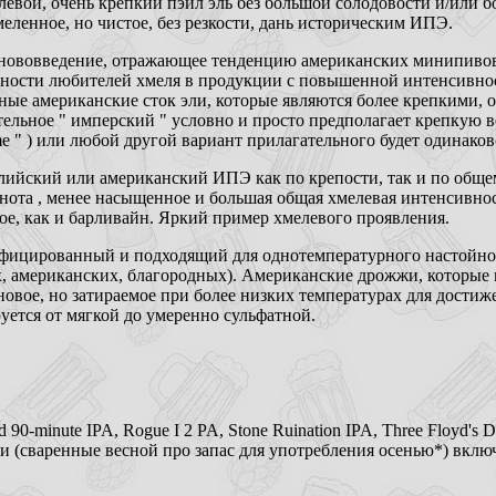
евой, очень крепкий пэйл эль без большой солодовости и/или б
еленное, но чистое, без резкости, дань историческим ИПЭ.
 нововведение, отражающее тенденцию американских минипиво
ебности любителей хмеля в продукции с повышенной интенсивно
ные американские сток эли, которые являются более крепкими,
льное " имперский " условно и просто предполагает крепкую вер
extreme " ) или любой другой вариант прилагательного будет одинак
глийский или американский ИПЭ как по крепости, так и по обще
лнота , менее насыщенное и большая общая хмелевая интенсивнос
кое, как и барливайн. Яркий пример хмелевого проявления.
ифицированный и подходящий для однотемпературного настойног
, американских, благородных). Американские дрожжи, которые м
вое, но затираемое при более низких температурах для достиж
уется от мягкой до умеренно сульфатной.
 90-minute IPA, Rogue I 2 PA, Stone Ruination IPA, Three Floyd's Dr
ли (сваренные весной про запас для употребления осенью*) вклю