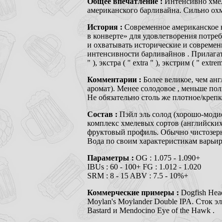
Общее впечатление :
Интенсивно хмел
американского барливайна. Сильно охм
История :
Современное американское
в конверте» для удовлетворения потр
и охватывать исторические и современ
интенсивности барливайнов . Прилагате
" ), экстра ( " extra " ), экстрим ( " 
Комментарии :
Более великое, чем ан
аромат). Менее солодовое , меньше по
Не обязательно столь же плотное/креп
Состав :
Пэйл эль солод (хорошо-мод
комплекс хмелевых сортов (английских
фруктовый профиль. Обычно чистозерно
Вода по своим характеристикам варьир
Параметры :
OG : 1.075 - 1.090+
IBUs : 60 - 100+ FG : 1.012 - 1.020
SRM : 8 - 15 ABV : 7.5 - 10%+
Коммерческие примеры :
Dogfish Head
Moylan's Moylander Double IPA. Сток э
Bastard и Mendocino Eye of the Hawk .