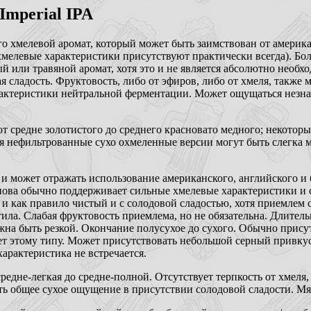
Imperial IPA
 хмелевой аромат, который может быть заимствован от америка
хмелевые характеристики присутствуют практически всегда). Бо
 или травяной аромат, хотя это и не является абсолютно необх
я сладость. Фруктовость, либо от эфиров, либо от хмеля, также
рактеристики нейтральной ферментации. Может ощущаться незна
от средне золотистого до среднего красновато медного; некотор
тя нефильтрованные сухо охмеленные версии могут быть слегка
и может отражать использование американского, английского и 
основа обычно поддерживает сильные хмелевые характеристики и
, и как правило чистый и с солодовой сладостью, хотя приемлем
тила. Слабая фруктовость приемлема, но не обязательна. Длител
лжна быть резкой. Окончание полусухое до сухого. Обычно прису
ет этому типу. Может присутствовать небольшой серный привкус,
арактеристика не встречается.
средне-легкая до средне-полной. Отсутствует терпкость от хмеля
ть общее сухое ощущение в присутствии солодовой сладости. Мя