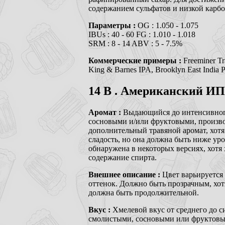
содержанием сульфатов и низкой карбо
Параметры :
OG : 1.050 - 1.075
IBUs : 40 - 60 FG : 1.010 - 1.018
SRM : 8 - 14 ABV : 5 - 7.5%
Коммерческие примеры :
Freeminer Tr
King & Barnes IPA, Brooklyn East India P
14
B . Американский ИП
Аромат :
Выдающийся до интенсивного
сосновыми и/или фруктовыми, произво
дополнительный травяной аромат, хотя
сладость, но она должна быть ниже уро
обнаружена в некоторых версиях, хот
содержание спирта.
Внешнее описание :
Цвет варьируется
оттенок. Должно быть прозрачным, хо
должна быть продолжительной.
Вкус :
Хмелевой вкус от среднего до 
смолистыми, сосновыми или фруктовыми