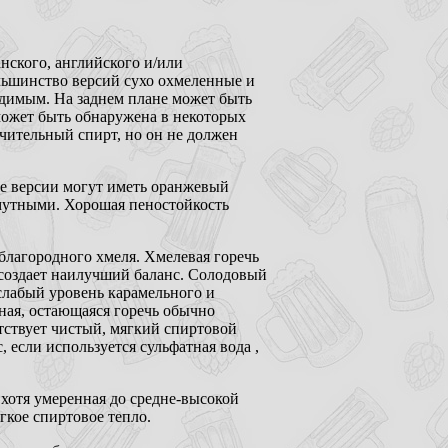
нского, английского и/или
льшинство версий сухо охмеленные и
одимым. На заднем плане может быть
 может быть обнаружена в некоторых
чительный спирт, но он не должен
ые версии могут иметь оранжевый
 мутными. Хорошая пеностойкость
благородного хмеля. Хмелевая горечь
 создает наилучший баланс. Солодовый
 слабый уровень карамельного и
ьная, остающаяся горечь обычно
тствует чистый, мягкий спиртовой
 если используется сульфатная вода ,
, хотя умеренная до средне-высокой
гкое спиртовое тепло.