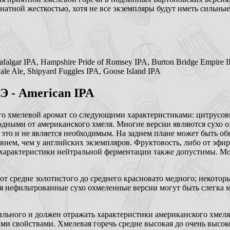
натной жесткостью, хотя не все экземпляры будут иметь сильны
afalgar IPA, Hampshire Pride of Romsey IPA, Burton Bridge Empire IPA
ale Ale, Shipyard Fuggles IPA, Goose Island IPA
Э - American IPA
 хмелевой аромат со следующими характеристиками: цитрусов
дными от американского хмеля. Многие версии являются сухо 
 это и не является необходимым. На заднем плане может быть о
внем, чем у английских экземпляров. Фруктовость, либо от эфир
я характеристики нейтральной ферментации также допустимы. М
 от средне золотистого до среднего красновато медного; некото
тя нефильтрованные сухо охмеленные версии могут быть слегка
сильного и должен отражать характеристики американского хмел
 свойствами. Хмелевая горечь средне высокая до очень высокой