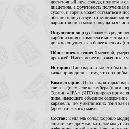
достаточный вкус солода, полнота и 
диацетила, а фруктовость полученная 
сухого, и горечь может оставаться в п
обычно присутствует отчетливый мине
вариантов пива может ощущаться чист
Ощущения во рту:
Гладкое, средне-ле
карбонизация в комплексе может дать 
должно ощущаться в более крепких (но 
Общее впечатление:
Хмелевой, умерен
дрожжей. Имеет менее выраженные хме
История:
Пиво варили так, чтобы оно
качка приводили к тому, что по приб
Комментарии
: Пэйл эль, который в
светлые (в смысле каламбура (прим. п
Термин « IPA » (ИПЭ) широко применяе
пива, имеющего объемное содержание с
карамели, чем у английских пэйл элей
(ароматического) хмеля.
Состав:
Пэйл эль солод (хорошо-моди
английские дрожжи, которые могут со
рафинированный сахар. Для достижени