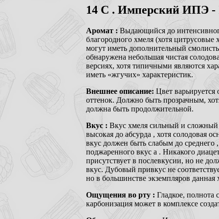
14
C . Имперский ИПЭ - 
Аромат :
Выдающийся до интенсивного
благородного хмеля (хотя цитрусовые 
могут иметь дополнительный смолистый
обнаружена небольшая чистая солодова
версиях, хотя типичными являются ха
иметь «жгучих» характеристик.
Внешнее описание:
Цвет варьируется 
оттенок. Должно быть прозрачным, хо
должна быть продолжительной.
Вкус :
Вкус хмеля сильный и сложный 
высокая до абсурда , хотя солодовая 
вкус должен быть слабым до среднего 
поджаренного вкус a . Никакого диаце
присутствует в послевкусии, но не до
вкус. Дубовый привкус не соответству
но в большинстве экземпляров данная х
Ощущения во рту :
Гладкое, полнота 
карбонизация может в комплексе созда