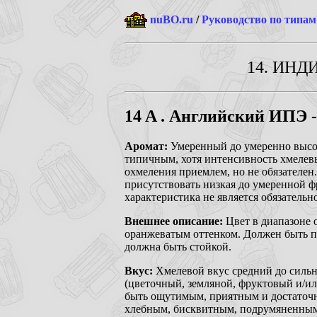
nuBO.ru
/
Руководство по типам
14. ИНД
14
A . Английский ИПЭ -
Аромат:
Умеренный до умеренно высо
типичным, хотя интенсивность хмелевы
охмеления приемлем, но не обязателе
присутствовать низкая до умеренной фр
характеристика не является обязательн
Внешнее описание:
Цвет в диапазоне 
оранжеватым оттенком. Должен быть п
должна быть стойкой.
Вкус:
Хмелевой вкус средний до сильн
(цветочный, земляной, фруктовый и/ил
быть ощутимым, приятным и достаточн
хлебным, бисквитным, подрумяненным 