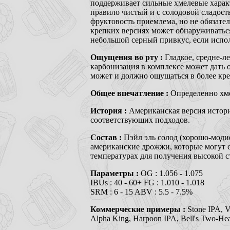
поддерживает сильные хмелевые характ
правило чистый и с солодовой сладост
фруктовость приемлема, но не обязател
крепких версиях может обнаруживаться
небольшой серный привкус, если исполь
Ощущения во рту :
Гладкое, средне-л
карбонизация в комплексе может дать 
может и должно ощущаться в более креп
Общее впечатление :
Определенно хме
История :
Американская версия истори
соответствующих подходов.
Состав :
Пэйл эль солод (хорошо-моди
американские дрожжи, которые могут с
температурах для получения высокой с
Параметры :
OG : 1.056 - 1.075
IBUs : 40 - 60+ FG : 1.010 - 1.018
SRM : 6 - 15 ABV : 5.5 - 7.5%
Коммерческие примеры :
Stone IPA, V
Alpha King, Harpoon IPA, Bell's Two-Hea