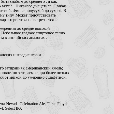
ыть слабым до среднего , и как
вкус a . Никакого диацетила. Слабая
резкой. Финал полусухой до сухого. В
ому типу. Может присутствовать
характеристика не встречается.
 умеренная до средне-высокой
. Небольшое гладкое спиртовое тепло
ем в английских аналогах .
канских ингредиентов и
о затирания); американский хмель;
новое, но затираемое при более низких
я от мягкой до умеренно сульфатной.
erra Nevada Celebration Ale, Three Floyds
wk Select IPA