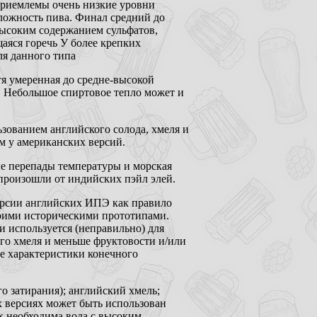
Приемлемы очень низкие уровни
сложность пива. Финал средний до
 высоким содержанием сульфатов,
аяся горечь У более крепких
я данного типа
отя умеренная до средне-высокой
. Небольшое спиртовое тепло может и
зованием английского солода, хмеля и
м у американских версий.
е перепады температуры и морская
произошли от индийских пэйл элей.
ерсии английских ИПЭ как правило
своими историческими прототипами.
и используется (неправильно) для
ого хмеля и меньше фруктовости и/или
ые характеристики конечного
 затирания); английский хмель;
 версиях может быть использован
х необходима вода с высоким