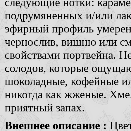
следующие нотки: караме
подрумяненных и/или ла
эфирный профиль умерен
чернослив, вишню или см
свойствами портвейна. Н
солодов, которые ощуща
шоколадные, кофейные ил
никогда как жженые. Хмел
приятный запах.
Внешнее описание :
Цвет