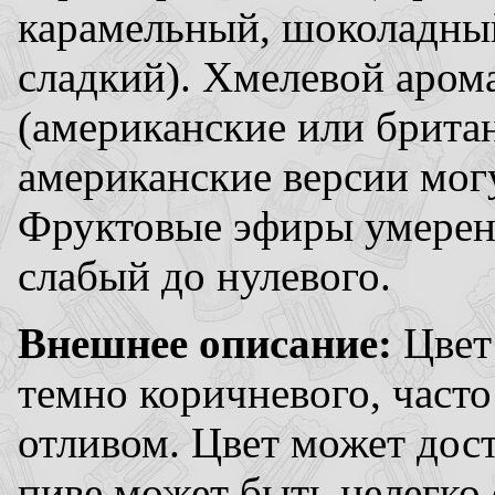
карамельный, шоколадны
сладкий). Хмелевой арома
(американские или британ
американские версии мог
Фруктовые эфиры умерен
слабый до нулевого.
Внешнее описание:
Цвет
темно коричневого, част
отливом. Цвет может дост
пиве может быть нелегко 